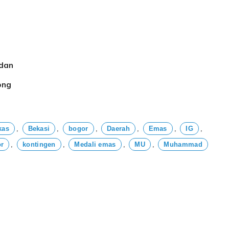
 dan
ong
kas
,
Bekasi
,
bogor
,
Daerah
,
Emas
,
IG
,
r
,
kontingen
,
Medali emas
,
MU
,
Muhammad