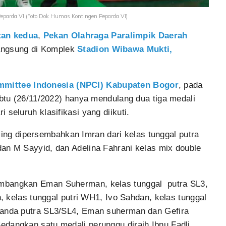
 Peparda VI (Foto Dok Humas Kontingen Peparda VI)
tan kedua
,
Pekan Olahraga Paralimpik Daerah
angsung di Komplek
Stadion Wibawa Mukti,
mmittee Indonesia (NPCI) Kabupaten Bogor
, pada
abtu (26/11/2022) hanya mendulang dua tiga medali
 seluruh klasifikasi yang diikuti.
ng dipersembahkan Imran dari kelas tunggal putra
an M Sayyid, dan Adelina Fahrani kelas mix double
umbangkan Eman Suherman, kelas tunggal putra SL3,
h, kelas tunggal putri WH1, Ivo Sahdan, kelas tunggal
ganda putra SL3/SL4, Eman suherman dan Gefira
dangkan satu medali perunggu diraih Ibnu Fadli,