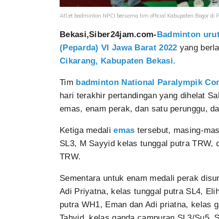
Atl;et badminton NPCI bersama tim official Kabupaten Bogor di
Bekasi,Siber24jam.com-
Badminton uru
(Peparda) VI Jawa Barat 2022
yang berl
Cikarang, Kabupaten Bekasi.
Tim
badminton
National Paralympik Co
hari terakhir pertandingan yang dihelat S
emas, enam perak, dan satu perunggu, dari
Ketiga medali
emas
tersebut, masing-masi
SL3, M Sayyid kelas tunggal putra TRW, d
TRW.
Sementara untuk enam medali perak dis
Adi Priyatna, kelas tunggal putra SL4, Eli
putra WH1, Eman dan Adi priatna, kelas 
Tahvid, kelas ganda campuran SL3/Su5. Se