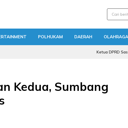
ERTAINMENT
POLHUKAM
DAERAH
OLAHRAG
Ketua DPRD Sastra Winara:
an Kedua, Sumbang
s