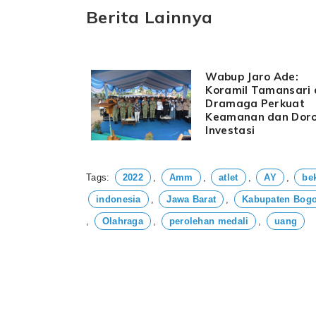
Berita Lainnya
Wabup Jaro Ade:
Koramil Tamansari
Dramaga Perkuat
Keamanan dan Dor
Investasi
Tags:
2022
,
Amm
,
atlet
,
AY
,
be
indonesia
,
Jawa Barat
,
Kabupaten Bogo
,
Olahraga
,
perolehan medali
,
uang