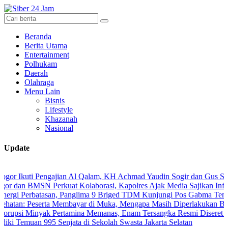
Beranda
Berita Utama
Entertainment
Polhukam
Daerah
Olahraga
Menu Lain
Bisnis
Lifestyle
Khazanah
Nasional
Update
 Pengajian Al Qalam, KH Achmad Yaudin Sogir dan Gus Sholeh Beri Pes
N Perkuat Kolaborasi, Kapolres Ajak Media Sajikan Informasi Akura
batasan, Panglima 9 Briged TDM Kunjungi Pos Gabma Temajuk dan Saj
erta Membayar di Muka, Mengapa Masih Diperlakukan Berbeda?
yak Pertamina Memanas, Enam Tersangka Resmi Diseret ke Meja Hija
n 995 Senjata di Sekolah Swasta Jakarta Selatan