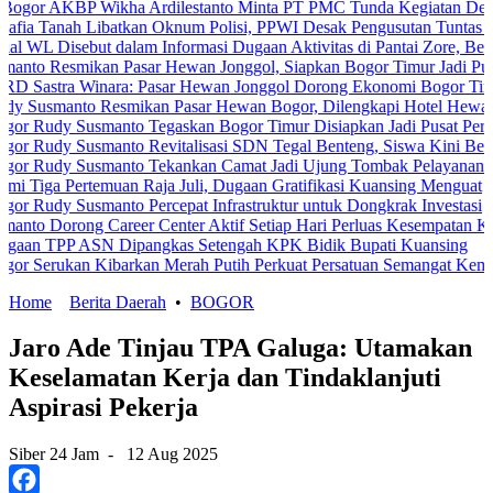
 Wikha Ardilestanto Minta PT PMC Tunda Kegiatan Demi Cegah Ben
Libatkan Oknum Polisi, PPWI Desak Pengusutan Tuntas Kasus Kelua
but dalam Informasi Dugaan Aktivitas di Pantai Zore, Bea Cukai Did
kan Pasar Hewan Jonggol, Siapkan Bogor Timur Jadi Pusat Pertumb
inara: Pasar Hewan Jonggol Dorong Ekonomi Bogor Timur
o Resmikan Pasar Hewan Bogor, Dilengkapi Hotel Hewan dan Fasilit
usmanto Tegaskan Bogor Timur Disiapkan Jadi Pusat Pertumbuhan E
usmanto Revitalisasi SDN Tegal Benteng, Siswa Kini Belajar Lebih
usmanto Tekankan Camat Jadi Ujung Tombak Pelayanan Masyarakat
emuan Raja Juli, Dugaan Gratifikasi Kuansing Menguat
smanto Percepat Infrastruktur untuk Dongkrak Investasi
 Career Center Aktif Setiap Hari Perluas Kesempatan Kerja
SN Dipangkas Setengah KPK Bidik Bupati Kuansing
n Kibarkan Merah Putih Perkuat Persatuan Semangat Kemerdekaan B
Home
Berita Daerah
•
BOGOR
Jaro Ade Tinjau TPA Galuga: Utamakan
Keselamatan Kerja dan Tindaklanjuti
Aspirasi Pekerja
Siber 24 Jam
-
12 Aug 2025