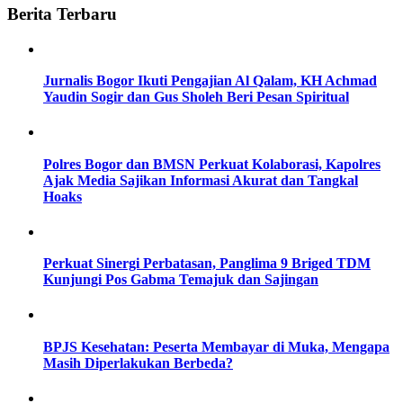
Berita Terbaru
Jurnalis Bogor Ikuti Pengajian Al Qalam, KH Achmad
Yaudin Sogir dan Gus Sholeh Beri Pesan Spiritual
Polres Bogor dan BMSN Perkuat Kolaborasi, Kapolres
Ajak Media Sajikan Informasi Akurat dan Tangkal
Hoaks
Perkuat Sinergi Perbatasan, Panglima 9 Briged TDM
Kunjungi Pos Gabma Temajuk dan Sajingan
BPJS Kesehatan: Peserta Membayar di Muka, Mengapa
Masih Diperlakukan Berbeda?