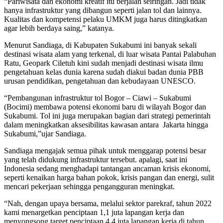
“Pariwisata dan ekonomi kreatif itu berjalan seiringan. Jadi tidak
hanya infrastruktur yang dibangun seperti jalan tol dan lainnya.
Kualitas dan kompetensi pelaku UMKM juga harus ditingkatkan
agar lebih berdaya saing,” katanya.
Menurut Sandiaga, di Kabupaten Sukabumi ini banyak sekali
destinasi wisata alam yang terkenal, di luar wisata Pantai Palabuhan
Ratu, Geopark Ciletuh kini sudah menjadi destinasi wisata ilmu
pengetahuan kelas dunia karena sudah diakui badan dunia PBB
urusan pendidikan, pengetahuan dan kebudayaan UNESCO.
“Pembangunan infrastruktur tol Bogor – Ciawi – Sukabumi
(Bocimi) membawa potensi ekonomi baru di wilayah Bogor dan
Sukabumi. Tol ini juga merupakan bagian dari strategi pemerintah
dalam meningkatkan aksesibilitas kawasan antara Jakarta hingga
Sukabumi,”ujar Sandiaga.
Sandiaga mengajak semua pihak untuk menggarap potensi besar
yang telah didukung infrastruktur tersebut. apalagi, saat ini
Indonesia sedang menghadapi tantangan ancaman krisis ekonomi,
seperti kenaikan harga bahan pokok, krisis pangan dan energi, sulit
mencari pekerjaan sehingga pengangguran meningkat.
“Nah, dengan upaya bersama, melalui sektor parekraf, tahun 2022
kami menargetkan penciptaan 1,1 juta lapangan kerja dan
menyongsong target penciptaan 4,4 juta lapangan kerja di tahun