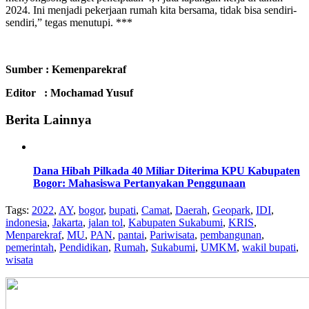
2024. Ini menjadi pekerjaan rumah kita bersama, tidak bisa sendiri-
sendiri,” tegas menutupi. ***
Sumber : Kemenparekraf
Editor : Mochamad Yusuf
Berita Lainnya
Dana Hibah Pilkada 40 Miliar Diterima KPU Kabupaten
Bogor: Mahasiswa Pertanyakan Penggunaan
Tags:
2022
,
AY
,
bogor
,
bupati
,
Camat
,
Daerah
,
Geopark
,
IDI
,
indonesia
,
Jakarta
,
jalan tol
,
Kabupaten Sukabumi
,
KRIS
,
Menparekraf
,
MU
,
PAN
,
pantai
,
Pariwisata
,
pembangunan
,
pemerintah
,
Pendidikan
,
Rumah
,
Sukabumi
,
UMKM
,
wakil bupati
,
wisata