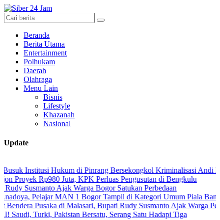
Beranda
Berita Utama
Entertainment
Polhukam
Daerah
Olahraga
Menu Lain
Bisnis
Lifestyle
Khazanah
Nasional
Update
stitusi Hukum di Pinrang Bersekongkol Kriminalisasi Andi Edi Sandy
ek Rp980 Juta, KPK Perluas Pengusutan di Bengkulu
usmanto Ajak Warga Bogor Satukan Perbedaan
Pelajar MAN 1 Bogor Tampil di Kategori Umum Piala Bank Jakarta
 Pusaka di Malasari, Bupati Rudy Susmanto Ajak Warga Perkuat Pers
Turki, Pakistan Bersatu, Serang Satu Hadapi Tiga