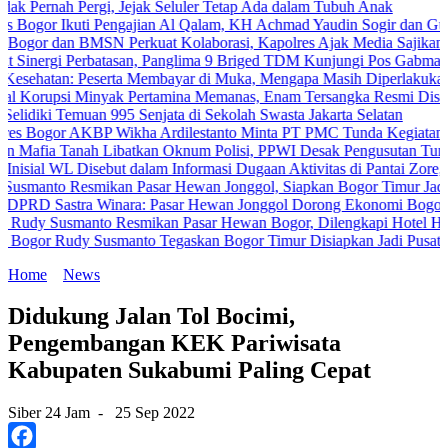
ah Pergi, Jejak Seluler Tetap Ada dalam Tubuh Anak
 Ikuti Pengajian Al Qalam, KH Achmad Yaudin Sogir dan Gus Sholeh Be
an BMSN Perkuat Kolaborasi, Kapolres Ajak Media Sajikan Informasi
i Perbatasan, Panglima 9 Briged TDM Kunjungi Pos Gabma Temajuk d
n: Peserta Membayar di Muka, Mengapa Masih Diperlakukan Berbeda
i Minyak Pertamina Memanas, Enam Tersangka Resmi Diseret ke Mej
 Temuan 995 Senjata di Sekolah Swasta Jakarta Selatan
r AKBP Wikha Ardilestanto Minta PT PMC Tunda Kegiatan Demi Cega
Tanah Libatkan Oknum Polisi, PPWI Desak Pengusutan Tuntas Kasus
L Disebut dalam Informasi Dugaan Aktivitas di Pantai Zore, Bea Cuk
 Resmikan Pasar Hewan Jonggol, Siapkan Bogor Timur Jadi Pusat P
stra Winara: Pasar Hewan Jonggol Dorong Ekonomi Bogor Timur
smanto Resmikan Pasar Hewan Bogor, Dilengkapi Hotel Hewan dan F
Rudy Susmanto Tegaskan Bogor Timur Disiapkan Jadi Pusat Pertumb
Home
News
Didukung Jalan Tol Bocimi,
Pengembangan KEK Pariwisata
Kabupaten Sukabumi Paling Cepat
Siber 24 Jam
-
25 Sep 2022