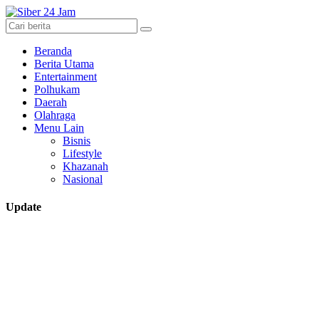
Beranda
Berita Utama
Entertainment
Polhukam
Daerah
Olahraga
Menu Lain
Bisnis
Lifestyle
Khazanah
Nasional
Update