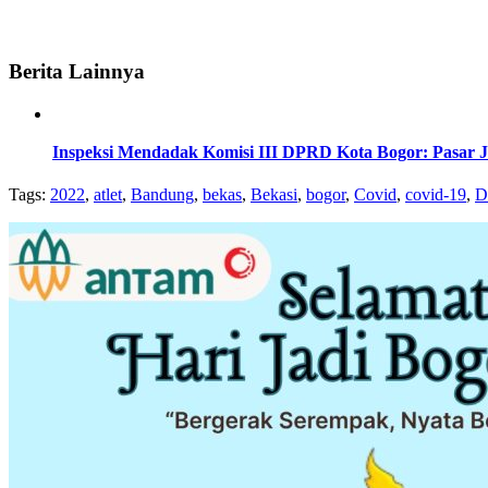
Berita Lainnya
Inspeksi Mendadak Komisi III DPRD Kota Bogor: Pasar
Tags:
2022
,
atlet
,
Bandung
,
bekas
,
Bekasi
,
bogor
,
Covid
,
covid-19
,
D