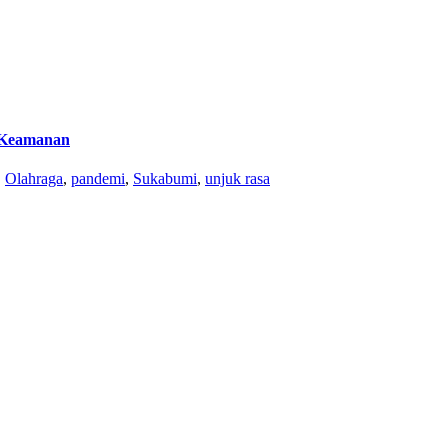
n Keamanan
,
Olahraga
,
pandemi
,
Sukabumi
,
unjuk rasa