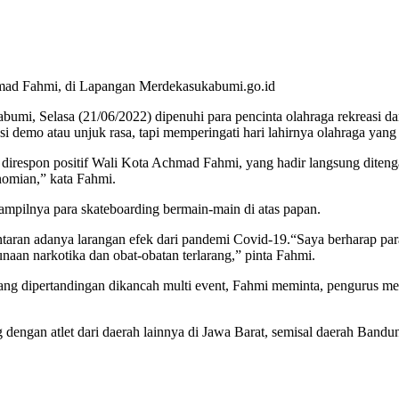
sukabumi.go.id
i, Selasa (21/06/2022) dipenuhi para pencinta olahraga rekreasi dan 
i demo atau unjuk rasa, tapi memperingati hari lahirnya olahraga yang 
ni direspon positif Wali Kota Achmad Fahmi, yang hadir langsung diten
nomian,” kata Fahmi.
tampilnya para skateboarding bermain-main di atas papan.
taran adanya larangan efek dari pandemi Covid-19.“Saya berharap para
naan narkotika dan obat-obatan terlarang,” pinta Fahmi.
yang dipertandingan dikancah multi event, Fahmi meminta, pengurus men
saing dengan atlet dari daerah lainnya di Jawa Barat, semisal daerah Ba