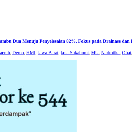
 Jambu Dua Menuju Penyelesaian 82%, Fokus pada Drainase da
aerah
,
Demo
,
HMI
,
Jawa Barat
,
kota Sukabumi
,
MU
,
Narkotika
,
Obat