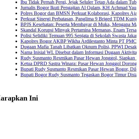
Ibu Tidak Pernah Pergi, Jejak Seluler Tetap Ada dalam Tubuh Anak
Jurnalis Bogor Ikuti Pengajian Al Qalam, KH Achmad Yaudin Sogir dan
Polres Bogor dan BMSN Perkuat Kolaborasi, Kapolres Ajak Media Saj
Perkuat Sinergi Perbatasan, Panglima 9 Briged TDM Kunjungi Pos G
BPJS Kesehatan: Peserta Membayar di Muka, Mengapa Masih Diperl
Skandal Korupsi Minyak Pertamina Memanas, Enam Tersangka Resmi 
Polisi Selidiki Temuan 995 Senjata di Sekolah Swasta Jakarta Selatan
Kapolres Bogor AKBP Wikha Ardilestanto Minta PT PMC Tunda Kegi
Dugaan Mafia Tanah Libatkan Oknum Polisi, PPWI Desak Pengusutan
Nama Inisial WL Disebut dalam Informasi Dugaan Aktivitas di Pantai
Rudy Susmanto Resmikan Pasar Hewan Jonggol, Siapkan Bogor Timur
Ketua DPRD Sastra Winara: Pasar Hewan Jonggol Dorong Ekonomi 
Bupati Rudy Susmanto Resmikan Pasar Hewan Bogor, Dilengkapi Hot
Bupati Bogor Rudy Susmanto Tegaskan Bogor Timur Disiapkan Jadi 
arapkan Ini