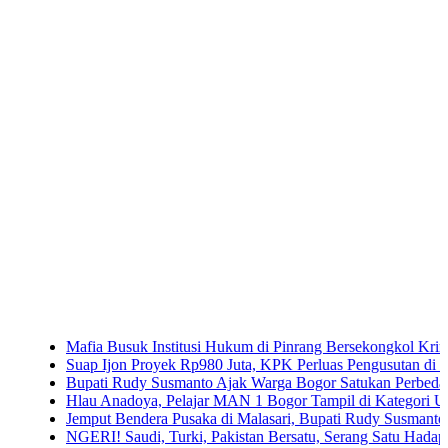
Mafia Busuk Institusi Hukum di Pinrang Bersekongkol Kriminalisasi 
Suap Ijon Proyek Rp980 Juta, KPK Perluas Pengusutan di Bengkulu
Bupati Rudy Susmanto Ajak Warga Bogor Satukan Perbedaan
Hlau Anadoya, Pelajar MAN 1 Bogor Tampil di Kategori Umum Piala 
Jemput Bendera Pusaka di Malasari, Bupati Rudy Susmanto Ajak Warg
NGERI! Saudi, Turki, Pakistan Bersatu, Serang Satu Hadapi Tiga