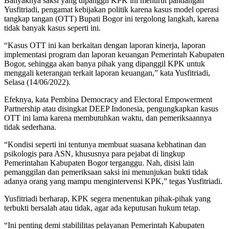
Banyaknya saksi yang dipanggil KPK ini menurut pandangan
Yusfitriadi, pengamat kebijakan politik karena kasus model operasi
tangkap tangan (OTT) Bupati Bogor ini tergolong langkah, karena
tidak banyak kasus seperti ini.
“Kasus OTT ini kan berkaitan dengan laporan kinerja, laporan
implementasi program dan laporan keuangan Pemerintah Kabupaten
Bogor, sehingga akan banya pihak yang dipanggil KPK untuk
menggali keterangan terkait laporan keuangan,” kata Yusfitriadi,
Selasa (14/06/2022).
Efeknya, kata Pembina Democracy and Electoral Empowerment
Partnership atau disingkat DEEP Indonesia, pengungkapkan kasus
OTT ini lama karena membutuhkan waktu, dan pemeriksaannya
tidak sederhana.
“Kondisi seperti ini tentunya membuat suasana kebhatinan dan
psikologis para ASN, khususnya para pejabat di lingkup
Pemerintahan Kabupaten Bogor terganggu. Nah, disisi lain
pemanggilan dan pemeriksaan saksi ini menunjukan bukti tidak
adanya orang yang mampu mengintervensi KPK,” tegas Yusfitriadi.
Yusfitriadi berharap, KPK segera menentukan pihak-pihak yang
terbukti bersalah atau tidak, agar ada keputusan hukum tetap.
“Ini penting demi stabililitas pelayanan Pemerintah Kabupaten