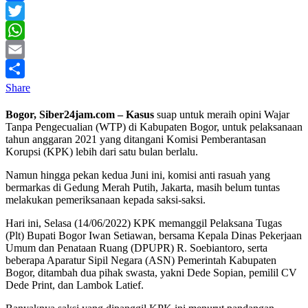
Facebook
Twitter
WhatsApp
Email
Share
Bogor, Siber24jam.com – Kasus
suap untuk meraih opini Wajar
Tanpa Pengecualian (WTP) di Kabupaten Bogor, untuk pelaksanaan
tahun anggaran 2021 yang ditangani Komisi Pemberantasan
Korupsi (KPK) lebih dari satu bulan berlalu.
Namun hingga pekan kedua Juni ini, komisi anti rasuah yang
bermarkas di Gedung Merah Putih, Jakarta, masih belum tuntas
melakukan pemeriksanaan kepada saksi-saksi.
Hari ini, Selasa (14/06/2022) KPK memanggil Pelaksana Tugas
(Plt) Bupati Bogor Iwan Setiawan, bersama Kepala Dinas Pekerjaan
Umum dan Penataan Ruang (DPUPR) R. Soebiantoro, serta
beberapa Aparatur Sipil Negara (ASN) Pemerintah Kabupaten
Bogor, ditambah dua pihak swasta, yakni Dede Sopian, pemilil CV
Dede Print, dan Lambok Latief.