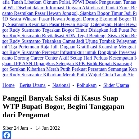
 Libatkan Oknum Polisi, PPWI Desak Pengusutan Tuntas Kasus Kelu
ebut dalam Informasi Dugaan Aktivitas di Pantai Zore, Bea Cukai Di
ikan Pasar Hewan Jonggol, Siapkan Bogor Timur Jadi Pusat Pertum
Winara: Pasar Hewan Jonggol Dorong Ekonomi Bogor Timur
to Resmikan Pasar Hewan Bogor, Dilengkapi Hotel Hewan dan Fasili
Susmanto Tegaskan Bogor Timur Disiapkan Jadi Pusat Pertumbuhan 
Susmanto Revitalisasi SDN Tegal Benteng, Siswa Kini Belajar Lebi
Susmanto Tekankan Camat Jadi Ujung Tombak Pelayanan Masyarakat
temuan Raja Juli, Dugaan Gratifikasi Kuansing Menguat
usmanto Percepat Infrastruktur untuk Dongkrak Investasi
g Career Center Aktif Setiap Hari Perluas Kesempatan Kerja
ASN Dipangkas Setengah KPK Bidik Bupati Kuansing
an Kibarkan Merah Putih Perkuat Persatuan Semangat Kemerdekaan 
Susmanto: Kibarkan Merah Putih Wujud Cinta Tanah Air
Home
Berita Utama
•
Nasional
•
Polhukam
•
Slider Utama
Panggil Banyak Saksi di Kasus Suap
WTP Bupati Bogor, Begini Tanggapan
dari Pengamat
Siber 24 Jam
-
14 Jun 2022