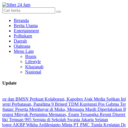
Beranda
Berita Utama
Entertainment
Polhukam
Daerah
Olahraga
Menu Lain
Bisnis
Lifestyle
Khazanah
Nasional
Update
SN Perkuat Kolaborasi, Kapolres Ajak Media Sajikan Informasi Akur
batasan, Panglima 9 Briged TDM Kunjungi Pos Gabma Temajuk dan Sa
serta Membayar di Muka, Mengapa Masih Diperlakukan Berbeda?
nyak Pertamina Memanas, Enam Tersangka Resmi Diseret ke Meja Hij
an 995 Senjata di Sekolah Swasta Jakarta Selatan
P Wikha Ardilestanto Minta PT PMC Tunda Kegiatan Demi Cegah Be