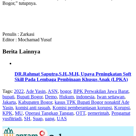
Bogor,” tutupnya.
Penulis : Zarkasi
Editor : Mochamad Yusuf
Berita Lainnya
DR.Rahmat Saputra,S.H.,M.H, Upaya Peningkatan Soft
Skill Pada Lembaga Pembinaan Khusus Anak (LPKA)
Tags:
2022
,
Ade Yasin
,
ASN
,
bogor
,
BPK Perwakilan Jawa Barat
,
bupati
,
Bupati Bogor
,
Demo
,
Hukum
,
indonesia
,
Iwan setiawan
,
Jakarta
,
Kabupaten Bogor
,
kasus TPK Bupati Bogor nonaktif Ade
Yasin
,
komisi anti rasuah
,
Komisi pemberantasan korupsi
,
Korupsi
,
KPK
,
MU
,
Operasi Tangkap Tangan
,
OTT
,
pemerintah
,
Pengamat
yusfitriadi
,
SH
,
Suap
,
uang
,
UAS