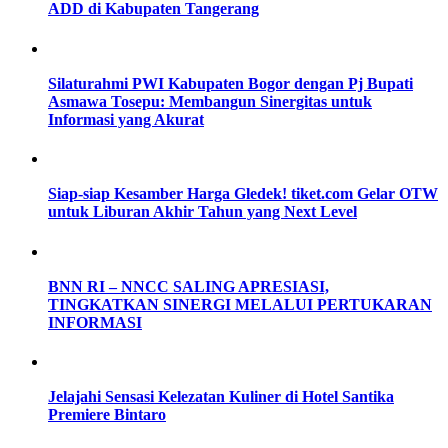
ADD di Kabupaten Tangerang
Silaturahmi PWI Kabupaten Bogor dengan Pj Bupati
Asmawa Tosepu: Membangun Sinergitas untuk
Informasi yang Akurat
Siap-siap Kesamber Harga Gledek! tiket.com Gelar OTW
untuk Liburan Akhir Tahun yang Next Level
BNN RI – NNCC SALING APRESIASI,
TINGKATKAN SINERGI MELALUI PERTUKARAN
INFORMASI
Jelajahi Sensasi Kelezatan Kuliner di Hotel Santika
Premiere Bintaro