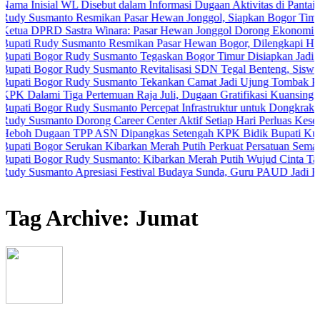
ial WL Disebut dalam Informasi Dugaan Aktivitas di Pantai Zore, Be
manto Resmikan Pasar Hewan Jonggol, Siapkan Bogor Timur Jadi Pu
RD Sastra Winara: Pasar Hewan Jonggol Dorong Ekonomi Bogor Tim
dy Susmanto Resmikan Pasar Hewan Bogor, Dilengkapi Hotel Hewan 
ogor Rudy Susmanto Tegaskan Bogor Timur Disiapkan Jadi Pusat Pe
gor Rudy Susmanto Revitalisasi SDN Tegal Benteng, Siswa Kini Be
ogor Rudy Susmanto Tekankan Camat Jadi Ujung Tombak Pelayanan 
i Tiga Pertemuan Raja Juli, Dugaan Gratifikasi Kuansing Menguat
gor Rudy Susmanto Percepat Infrastruktur untuk Dongkrak Investasi
anto Dorong Career Center Aktif Setiap Hari Perluas Kesempatan Ke
gaan TPP ASN Dipangkas Setengah KPK Bidik Bupati Kuansing
ogor Serukan Kibarkan Merah Putih Perkuat Persatuan Semangat Kem
gor Rudy Susmanto: Kibarkan Merah Putih Wujud Cinta Tanah Air
anto Apresiasi Festival Budaya Sunda, Guru PAUD Jadi Kunci Pendi
Tag Archive: Jumat