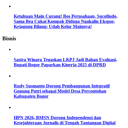
Ketahuan Main Curang! Bos Perusahaan, Sucofindo,
Sama Bea Cukai Kompak Diduga Ngakalin Ekspor,
Kejagung Bilang: Udah Kelar Mainnya!
Bisnis
Sastra Winara Tegaskan LKPJ Jadi Bahan Evaluasi,
Bupati Bogor Paparkan Kinerja 2025 di DPRD
Rudy Susmanto Dorong Pembangunan Integratif
Gunung Putri sebagai Model Desa Percontohan
Kabupaten Bogor
HPN 2026, BMSN Dorong Independensi dan
Kesejahteraan Jurnalis di Tengah Tantangan Digital