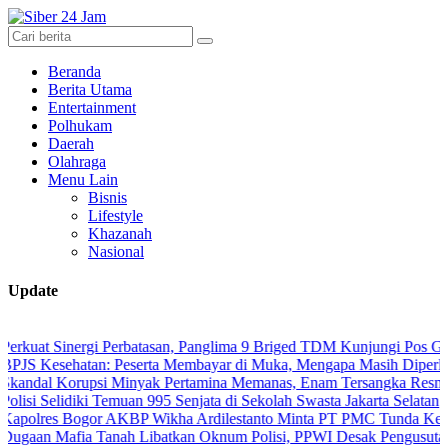
Beranda
Berita Utama
Entertainment
Polhukam
Daerah
Olahraga
Menu Lain
Bisnis
Lifestyle
Khazanah
Nasional
Update
inergi Perbatasan, Panglima 9 Briged TDM Kunjungi Pos Gabma Tema
ehatan: Peserta Membayar di Muka, Mengapa Masih Diperlakukan Be
orupsi Minyak Pertamina Memanas, Enam Tersangka Resmi Diseret k
lidiki Temuan 995 Senjata di Sekolah Swasta Jakarta Selatan
 Bogor AKBP Wikha Ardilestanto Minta PT PMC Tunda Kegiatan Demi
afia Tanah Libatkan Oknum Polisi, PPWI Desak Pengusutan Tuntas 