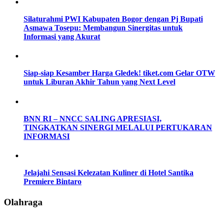
Silaturahmi PWI Kabupaten Bogor dengan Pj Bupati
Asmawa Tosepu: Membangun Sinergitas untuk
Informasi yang Akurat
Siap-siap Kesamber Harga Gledek! tiket.com Gelar OTW
untuk Liburan Akhir Tahun yang Next Level
BNN RI – NNCC SALING APRESIASI,
TINGKATKAN SINERGI MELALUI PERTUKARAN
INFORMASI
Jelajahi Sensasi Kelezatan Kuliner di Hotel Santika
Premiere Bintaro
Olahraga