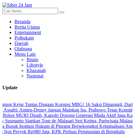
Beranda
Berita Utama
Entertainment
Polhukam
Daerah
Olahraga
Menu Lain
Bisnis
Lifestyle
Khazanah
Nasional
Update
ar Tuntas Dugaan Korupsi MBG! 16 Saksi Dipanggil, Dari Tenaga Ahl
: Amien-Denny Jangan Mainkan Isu, Prabowo Tetap Konstitusional
URI Diraih, Kapolri Dorong Generasi Muda Aktif Jaga Kamtibmas Dig
 Siapkan Tour de Malasari Seri Ketiga, Pariwisata Malasari Digenjot
Institusi Hukum di Pinrang Bersekongkol Kriminalisasi Andi Edi Sand
oyek Rp980 Juta, KPK Perluas Pengusutan di Bengkulu