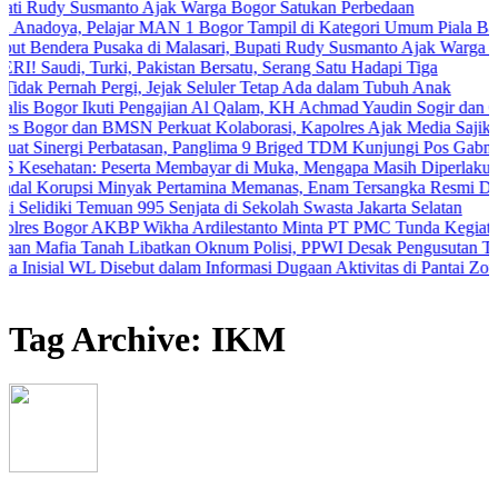
Susmanto Ajak Warga Bogor Satukan Perbedaan
, Pelajar MAN 1 Bogor Tampil di Kategori Umum Piala Bank Jakarta
ra Pusaka di Malasari, Bupati Rudy Susmanto Ajak Warga Perkuat Per
, Turki, Pakistan Bersatu, Serang Satu Hadapi Tiga
nah Pergi, Jejak Seluler Tetap Ada dalam Tubuh Anak
or Ikuti Pengajian Al Qalam, KH Achmad Yaudin Sogir dan Gus Sholeh 
 dan BMSN Perkuat Kolaborasi, Kapolres Ajak Media Sajikan Informa
rgi Perbatasan, Panglima 9 Briged TDM Kunjungi Pos Gabma Temajuk
an: Peserta Membayar di Muka, Mengapa Masih Diperlakukan Berbe
psi Minyak Pertamina Memanas, Enam Tersangka Resmi Diseret ke M
ki Temuan 995 Senjata di Sekolah Swasta Jakarta Selatan
or AKBP Wikha Ardilestanto Minta PT PMC Tunda Kegiatan Demi Ce
 Tanah Libatkan Oknum Polisi, PPWI Desak Pengusutan Tuntas Kasu
 WL Disebut dalam Informasi Dugaan Aktivitas di Pantai Zore, Bea C
Tag Archive: IKM