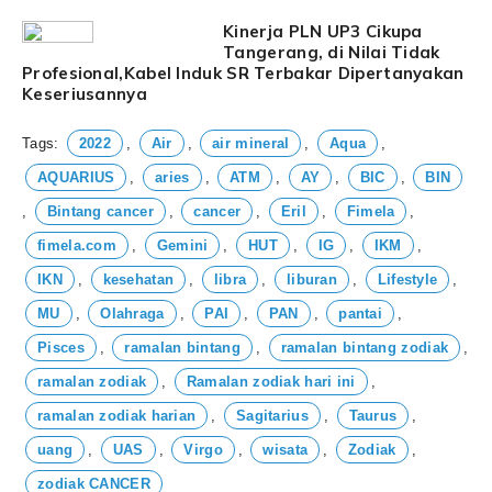
Kinerja PLN UP3 Cikupa
Tangerang, di Nilai Tidak
Profesional,Kabel Induk SR Terbakar Dipertanyakan
Keseriusannya
Tags:
2022
,
Air
,
air mineral
,
Aqua
,
AQUARIUS
,
aries
,
ATM
,
AY
,
BIC
,
BIN
,
Bintang cancer
,
cancer
,
Eril
,
Fimela
,
fimela.com
,
Gemini
,
HUT
,
IG
,
IKM
,
IKN
,
kesehatan
,
libra
,
liburan
,
Lifestyle
,
MU
,
Olahraga
,
PAI
,
PAN
,
pantai
,
Pisces
,
ramalan bintang
,
ramalan bintang zodiak
,
ramalan zodiak
,
Ramalan zodiak hari ini
,
ramalan zodiak harian
,
Sagitarius
,
Taurus
,
uang
,
UAS
,
Virgo
,
wisata
,
Zodiak
,
zodiak CANCER