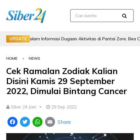
ut dalam Informasi Dugaan Aktivitas di Pantai Zore, Bea Cukai Didor
UPDATE
HOME
NEWS
Cek Ramalan Zodiak Kalian
Disini Kamis 29 September
2022, Dimulai Bintang Cancer
-
Siber 24 Jam
29 Sep 2022
Share
Facebook
Twitter
WhatsApp
Email