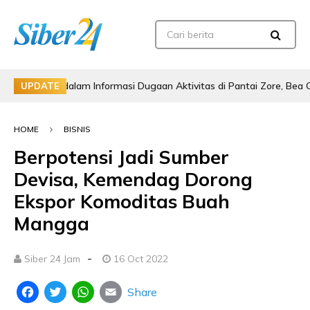
ebut dalam Informasi Dugaan Aktivitas di Pantai Zore, Bea Cukai Did
UPDATE
HOME
BISNIS
Berpotensi Jadi Sumber
Devisa, Kemendag Dorong
Ekspor Komoditas Buah
Mangga
-
Siber 24 Jam
16 Oct 2022
Share
Facebook
Twitter
WhatsApp
Email