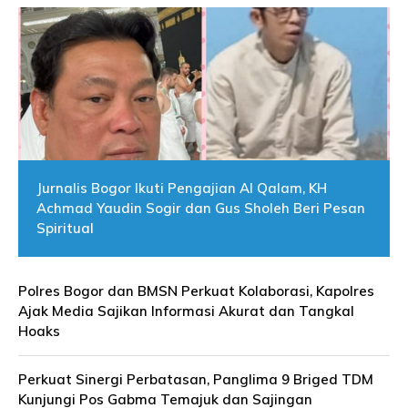
Jurnalis Bogor Ikuti Pengajian Al Qalam, KH
Achmad Yaudin Sogir dan Gus Sholeh Beri Pesan
Spiritual
Polres Bogor dan BMSN Perkuat Kolaborasi, Kapolres
Ajak Media Sajikan Informasi Akurat dan Tangkal
Hoaks
Perkuat Sinergi Perbatasan, Panglima 9 Briged TDM
Kunjungi Pos Gabma Temajuk dan Sajingan