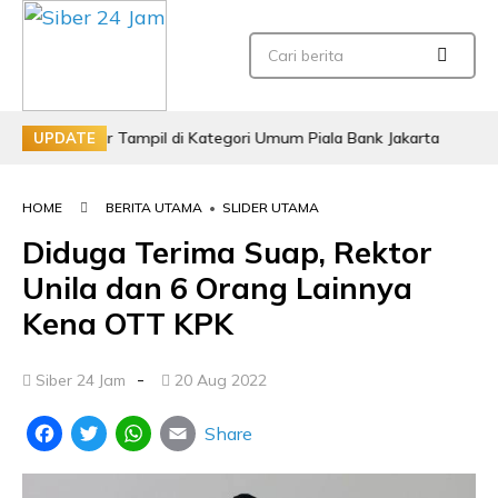
Bogor Tampil di Kategori Umum Piala Bank Jakarta
Jemput 
UPDATE
HOME
BERITA UTAMA
•
SLIDER UTAMA
Diduga Terima Suap, Rektor
Unila dan 6 Orang Lainnya
Kena OTT KPK
-
Siber 24 Jam
20 Aug 2022
Share
Facebook
Twitter
WhatsApp
Email