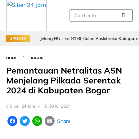
Jelang HUT ke-81 RI, Calon Paskibraka Kabupaten Bogor 
UPDATE
HOME
BOGOR
Pemantauan Netralitas ASN
Menjelang Pilkada Serentak
2024 di Kabupaten Bogor
-
Siber 24 Jam
30 Jul 2024
Share
Facebook
Twitter
WhatsApp
Email