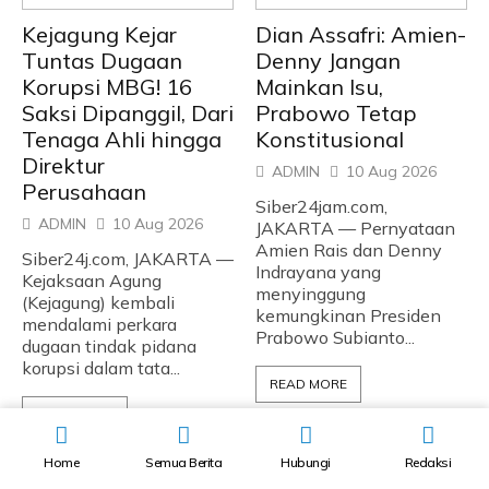
Kejagung Kejar
Dian Assafri: Amien-
Tuntas Dugaan
Denny Jangan
Korupsi MBG! 16
Mainkan Isu,
Saksi Dipanggil, Dari
Prabowo Tetap
Tenaga Ahli hingga
Konstitusional
Direktur
ADMIN
10 Aug 2026
Perusahaan
Siber24jam.com,
ADMIN
10 Aug 2026
JAKARTA — Pernyataan
Amien Rais dan Denny
Siber24j.com, JAKARTA —
Indrayana yang
Kejaksaan Agung
menyinggung
(Kejagung) kembali
kemungkinan Presiden
mendalami perkara
Prabowo Subianto...
dugaan tindak pidana
korupsi dalam tata...
READ MORE
READ MORE
Home
Semua Berita
Hubungi
Redaksi