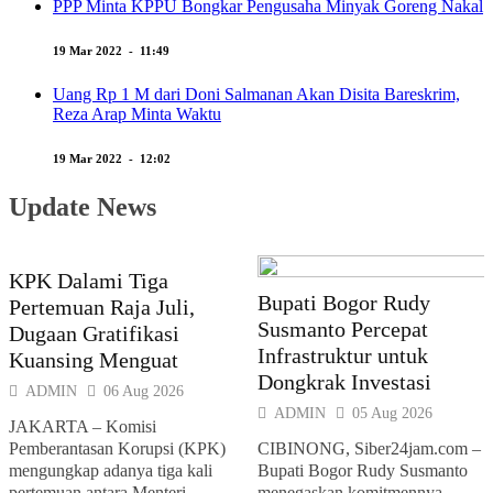
PPP Minta KPPU Bongkar Pengusaha Minyak Goreng Nakal
19 Mar 2022 - 11:49
Uang Rp 1 M dari Doni Salmanan Akan Disita Bareskrim,
Reza Arap Minta Waktu
19 Mar 2022 - 12:02
Update News
KPK Dalami Tiga
Bupati Bogor Rudy
Pertemuan Raja Juli,
Susmanto Percepat
Dugaan Gratifikasi
Infrastruktur untuk
Kuansing Menguat
Dongkrak Investasi
ADMIN
06 Aug 2026
ADMIN
05 Aug 2026
JAKARTA – Komisi
Pemberantasan Korupsi (KPK)
CIBINONG, Siber24jam.com –
mengungkap adanya tiga kali
Bupati Bogor Rudy Susmanto
pertemuan antara Menteri
menegaskan komitmennya