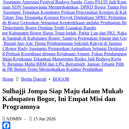
 Apresiasi Festival Budaya Sunda, Guru PAUD Jadi Kunci Pendidika
Sasanawinata Memprihatinkan, DPRD Bogor Tuntut Penanganan Pem
 Tegaskan Komitmen Perkuat Pencegahan Korupsi di Kabupaten Bog
a Tersangka Korupsi Proyek Digitalisasi SPBU Pertamina
Gelorakan Semangat Kemerdekaan melalui Pembagian Bendera Merah
o Bogor Diminta Tertib Gunakan Randis
ten Bogor Harus Tetap Indah, Parkir Liar dan PKL Nakal Wajib Dite
h di Kabupaten Bogor: Saatnya Penegakan Aturan dan Gerakan Bersa
aro Ade Tinjau Pembangunan Sekolah Rakyat di Jasinga
Rudy Susmanto Promosikan Animalium Sebagai Destinasi Edukasi
Koordinasi dengan Kejaksaan Agung, Fokus Pendampingan Hukum Pr
jaksaan Tekankan Manajemen Risiko Jadi Budaya Kerja
s Mafia BBM dan LPG Bersubsidi, Jangan Tebang Pilih
um Tentu Meningkatkan Kualitas Pendidikan
Home
Berita Daerah
•
BOGOR
Sulhajji Jompa Siap Maju dalam Mukab
Kabupaten Bogor, Ini Empat Misi dan
Programnya
ADMIN
-
15 Jun 2026