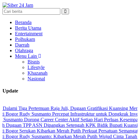
Beranda
Berita Utama
Entertainment
Polhukam
Daerah
Olahraga
Menu Lain
Bisnis
Lifestyle
Khazanah
Nasional
Update
ga Pertemuan Raja Juli, Dugaan Gratifikasi Kuansing Menguat
udy Susmanto Percepat Infrastruktur untuk Dongkrak Investasi
Dorong Career Center Aktif Setiap Hari Perluas Kesempatan Kerja
 TPP ASN Dipangkas Setengah KPK Bidik Bupati Kuansing
Serukan Kibarkan Merah Putih Perkuat Persatuan Semangat Kemerde
Rudy Susmanto: Kibarkan Merah Putih Wujud Cinta Tanah Air