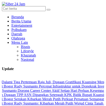
Beranda
Berita Utama
Entertainment
Polhukam
Daerah
Olahraga
Menu Lain
Bisnis
Lifestyle
Khazanah
Nasional
Update
ga Pertemuan Raja Juli, Dugaan Gratifikasi Kuansing Menguat
Rudy Susmanto Percepat Infrastruktur untuk Dongkrak Investasi
 Dorong Career Center Aktif Setiap Hari Perluas Kesempatan Kerja
 TPP ASN Dipangkas Setengah KPK Bidik Bupati Kuansing
Serukan Kibarkan Merah Putih Perkuat Persatuan Semangat Kemerde
Rudy Susmanto: Kibarkan Merah Putih Wujud Cinta Tanah Air