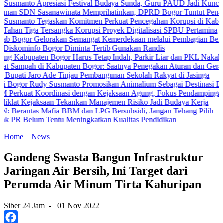
 Apresiasi Festival Budaya Sunda, Guru PAUD Jadi Kunci Pendidika
 Sasanawinata Memprihatinkan, DPRD Bogor Tuntut Penanganan Pem
 Tegaskan Komitmen Perkuat Pencegahan Korupsi di Kabupaten Bog
a Tersangka Korupsi Proyek Digitalisasi SPBU Pertamina
Gelorakan Semangat Kemerdekaan melalui Pembagian Bendera Mera
fo Bogor Diminta Tertib Gunakan Randis
aten Bogor Harus Tetap Indah, Parkir Liar dan PKL Nakal Wajib Dite
h di Kabupaten Bogor: Saatnya Penegakan Aturan dan Gerakan Bers
Jaro Ade Tinjau Pembangunan Sekolah Rakyat di Jasinga
Rudy Susmanto Promosikan Animalium Sebagai Destinasi Edukasi
Koordinasi dengan Kejaksaan Agung, Fokus Pendampingan Hukum P
jaksaan Tekankan Manajemen Risiko Jadi Budaya Kerja
s Mafia BBM dan LPG Bersubsidi, Jangan Tebang Pilih
um Tentu Meningkatkan Kualitas Pendidikan
Home
News
Gandeng Swasta Bangun Infrastruktur
Jaringan Air Bersih, Ini Target dari
Perumda Air Minum Tirta Kahuripan
Siber 24 Jam
-
01 Nov 2022