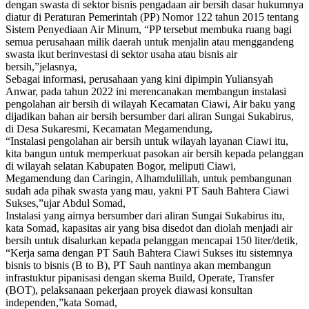
dengan swasta di sektor bisnis pengadaan air bersih dasar hukumnya
diatur di Peraturan Pemerintah (PP) Nomor 122 tahun 2015 tentang
Sistem Penyediaan Air Minum, “PP tersebut membuka ruang bagi
semua perusahaan milik daerah untuk menjalin atau menggandeng
swasta ikut berinvestasi di sektor usaha atau bisnis air
bersih,”jelasnya,
Sebagai informasi, perusahaan yang kini dipimpin Yuliansyah
Anwar, pada tahun 2022 ini merencanakan membangun instalasi
pengolahan air bersih di wilayah Kecamatan Ciawi, Air baku yang
dijadikan bahan air bersih bersumber dari aliran Sungai Sukabirus,
di Desa Sukaresmi, Kecamatan Megamendung,
“Instalasi pengolahan air bersih untuk wilayah layanan Ciawi itu,
kita bangun untuk memperkuat pasokan air bersih kepada pelanggan
di wilayah selatan Kabupaten Bogor, meliputi Ciawi,
Megamendung dan Caringin, Alhamdulillah, untuk pembangunan
sudah ada pihak swasta yang mau, yakni PT Sauh Bahtera Ciawi
Sukses,”ujar Abdul Somad,
Instalasi yang airnya bersumber dari aliran Sungai Sukabirus itu,
kata Somad, kapasitas air yang bisa disedot dan diolah menjadi air
bersih untuk disalurkan kepada pelanggan mencapai 150 liter/detik,
“Kerja sama dengan PT Sauh Bahtera Ciawi Sukses itu sistemnya
bisnis to bisnis (B to B), PT Sauh nantinya akan membangun
infrastuktur pipanisasi dengan skema Build, Operate, Transfer
(BOT), pelaksanaan pekerjaan proyek diawasi konsultan
independen,”kata Somad,