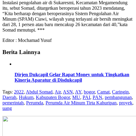
Instalasi pengolahan air di Sukaresmi, Kecamatan Megamendung
itu, sebut Somad, ditargetkan beroperasi tahun 2023 mendatang,
“Kita berharap dengan beroperasinya Sistem Pengolahan Air
Minum (SPAM) Ciawi, wilayah yang terlayani air bersih meningkat
dari 28, 1 persen atau baru mencakup 26 kecamatan dari 40,”kata
Somad menutupi. ***
Editor : Mochamad Yusuf
Berita Lainnya
Dirjen Dukcapil Gelar Rapat Monev untuk Tingkatkan
Kinerja Aparatur di Disdukcapil
Tags:
2022
,
Abdul Somad
,
Air
,
ASN
,
AY
,
bogor
,
Camat
,
Caringin
,
Daerah
,
Hukum
,
Kabupaten Bogor
,
MU
,
PAI
,
PAN
,
pembangunan
,
pemerintah
,
Perumda
,
Perumda Air Minum Tirta Kahuripan
,
proyek
,
uang