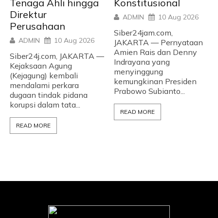
Tenaga Ahli hingga
Konstitusional
Direktur
ADMIN
10 Aug 2026
Perusahaan
Siber24jam.com,
ADMIN
10 Aug 2026
JAKARTA — Pernyataan
Amien Rais dan Denny
Siber24j.com, JAKARTA —
Indrayana yang
Kejaksaan Agung
menyinggung
(Kejagung) kembali
kemungkinan Presiden
mendalami perkara
Prabowo Subianto...
dugaan tindak pidana
korupsi dalam tata...
READ MORE
READ MORE