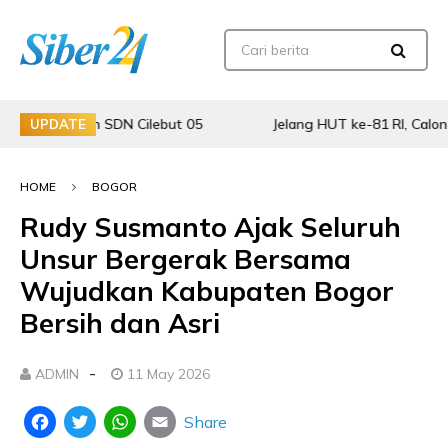
baikan SDN Cilebut 05
Jelang HUT ke-81 RI, Calon Paski
UPDATE
HOME
BOGOR
Rudy Susmanto Ajak Seluruh
Unsur Bergerak Bersama
Wujudkan Kabupaten Bogor
Bersih dan Asri
-
ADMIN
11 May 2026
Share
Facebook
Twitter
WhatsApp
Email