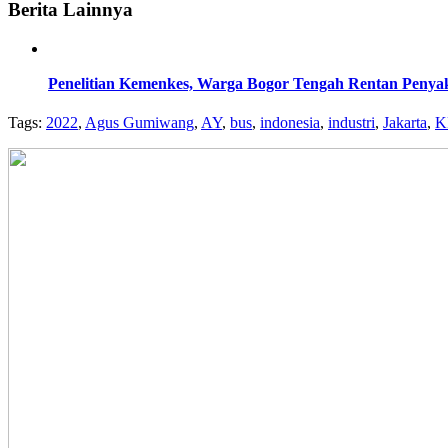
Berita Lainnya
Penelitian Kemenkes, Warga Bogor Tengah Rentan Penyaki
Tags:
2022
,
Agus Gumiwang
,
AY
,
bus
,
indonesia
,
industri
,
Jakarta
,
K