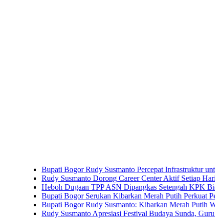
Bupati Bogor Rudy Susmanto Percepat Infrastruktur untuk Dongkr
Rudy Susmanto Dorong Career Center Aktif Setiap Hari Perluas 
Heboh Dugaan TPP ASN Dipangkas Setengah KPK Bidik Bupati
Bupati Bogor Serukan Kibarkan Merah Putih Perkuat Persatuan
Bupati Bogor Rudy Susmanto: Kibarkan Merah Putih Wujud Cinta
Rudy Susmanto Apresiasi Festival Budaya Sunda, Guru PAUD Jad