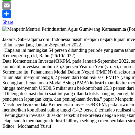
WhatsApp
Email
Share
Menteri Perindustrian Agus Gumiwang Kartasasmita (Fo
Jakarta, Siber24jam.com- Indonesia masih menjadi negara tujuan inv
triliun sepanjang Januari-September 2022.
“Capaian ini meningkat 54 persen dibanding periode yang sama tahun
Kemenperin.go.id, Rabu (26/10/2022).
Data Kementerian Investasi/BKPM, pada Januari-September 2022, sekto
kumulatif, investasi tumbuh 35,3 persen Year on Year (y-o-y), dan sel
Sementara itu, Penanaman Modal Dalam Negeri (PMDN) di sektor indu
triliun atau menyumbang 9,2 persen dari total realisasi PMDN yang m
Sedangkan, Penanaman Modal Asing (PMA) industri manufaktur menem
hingga menyentuh USD8,5 miliar atau berkontribusi 25,3 persen dari 
“Di tengah situasi dunia saat ini yang dilanda krisis pangan, energi,
penciptaan lapangan kerja, dan peningkatan devisa,” papar Menperin.
Masih berdasarkan data Kementerian Investasi/BKPM, pada triwulan II
memberikan kontribusi paling tinggi (14,3 persen) terhadap realisasi to
“Peningkatan investasi di sektor tersebut berkorelasi dengan kebijaka
tetapi sudah membangun industri hilirnya sehingga memperdalam stru
Editor : Mochamad Yusuf