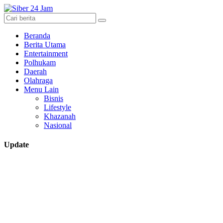
Beranda
Berita Utama
Entertainment
Polhukam
Daerah
Olahraga
Menu Lain
Bisnis
Lifestyle
Khazanah
Nasional
Update