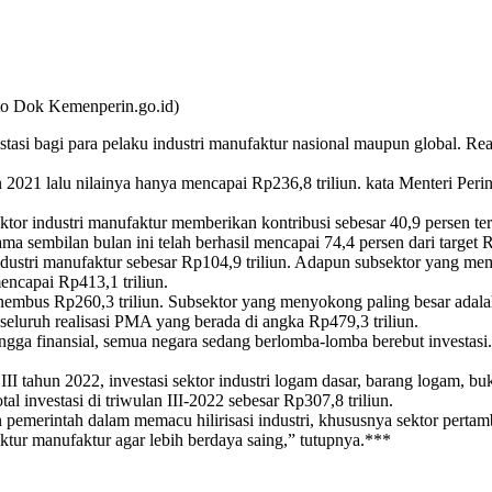
to Dok Kemenperin.go.id)
estasi bagi para pelaku industri manufaktur nasional maupun global. 
 2021 lalu nilainya hanya mencapai Rp236,8 triliun. kata Menteri Per
r industri manufaktur memberikan kontribusi sebesar 40,9 persen terh
ama sembilan bulan ini telah berhasil mencapai 74,4 persen dari target 
stri manufaktur sebesar Rp104,9 triliun. Adapun subsektor yang membe
encapai Rp413,1 triliun.
bus Rp260,3 triliun. Subsektor yang menyokong paling besar adalah 
seluruh realisasi PMA yang berada di angka Rp479,3 triliun.
 hingga finansial, semua negara sedang berlomba-lomba berebut investasi
I tahun 2022, investasi sektor industri logam dasar, barang logam, bu
tal investasi di triwulan III-2022 sebesar Rp307,8 triliun.
n pemerintah dalam memacu hilirisasi industri, khususnya sektor pertam
ktur manufaktur agar lebih berdaya saing,” tutupnya.***