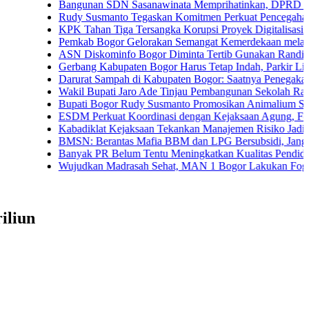
Bangunan SDN Sasanawinata Memprihatinkan, DPRD Bogor Tunt
Rudy Susmanto Tegaskan Komitmen Perkuat Pencegahan Korupsi
KPK Tahan Tiga Tersangka Korupsi Proyek Digitalisasi SPBU Pe
Pemkab Bogor Gelorakan Semangat Kemerdekaan melalui Pembag
ASN Diskominfo Bogor Diminta Tertib Gunakan Randis
Gerbang Kabupaten Bogor Harus Tetap Indah, Parkir Liar dan PK
Darurat Sampah di Kabupaten Bogor: Saatnya Penegakan Aturan
Wakil Bupati Jaro Ade Tinjau Pembangunan Sekolah Rakyat di Ja
Bupati Bogor Rudy Susmanto Promosikan Animalium Sebagai Des
ESDM Perkuat Koordinasi dengan Kejaksaan Agung, Fokus Pend
Kabadiklat Kejaksaan Tekankan Manajemen Risiko Jadi Budaya K
BMSN: Berantas Mafia BBM dan LPG Bersubsidi, Jangan Tebang 
Banyak PR Belum Tentu Meningkatkan Kualitas Pendidikan
Wujudkan Madrasah Sehat, MAN 1 Bogor Lakukan Fogging Men
iliun