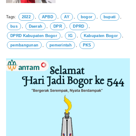
Tags:
2022
,
APBD
,
AY
,
bogor
,
bupati
,
bus
,
Daerah
,
DPR
,
DPRD
,
DPRD Kabupaten Bogor
,
IG
,
Kabupaten Bogor
,
pembangunan
,
pemerintah
,
PKS