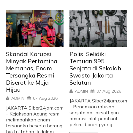
Skandal Korupsi
Polisi Selidiki
Minyak Pertamina
Temuan 995
Memanas, Enam
Senjata di Sekolah
Tersangka Resmi
Swasta Jakarta
Diseret ke Meja
Selatan
Hijau
ADMIN
07 Aug 2026
ADMIN
07 Aug 2026
JAKARTA Siber24jam.com
– Penemuan ratusan
JAKARTA Siber24jam.com
senjata api, airsoft gun,
– Kejaksaan Agung resmi
amunisi, alat pembuat
melimpahkan enam
peluru, barang yang...
tersangka beserta barang
bukti (Tahap II) dalam...