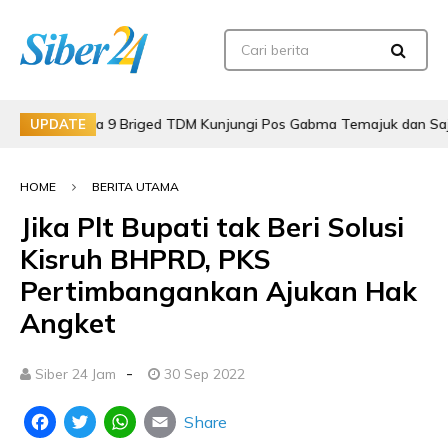
ima 9 Briged TDM Kunjungi Pos Gabma Temajuk dan Sajingan
UPDATE
HOME
BERITA UTAMA
Jika Plt Bupati tak Beri Solusi
Kisruh BHPRD, PKS
Pertimbangankan Ajukan Hak
Angket
-
Siber 24 Jam
30 Sep 2022
Share
Facebook
Twitter
WhatsApp
Email