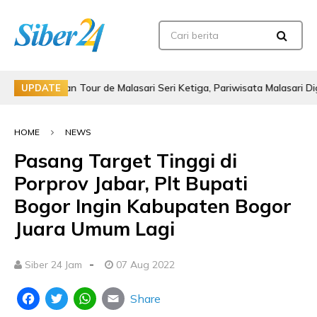
apkan Tour de Malasari Seri Ketiga, Pariwisata Malasari Digenjot
UPDATE
HOME
NEWS
Pasang Target Tinggi di
Porprov Jabar, Plt Bupati
Bogor Ingin Kabupaten Bogor
Juara Umum Lagi
-
Siber 24 Jam
07 Aug 2022
Share
Facebook
Twitter
WhatsApp
Email