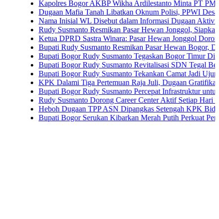
Kapolres Bogor AKBP Wikha Ardilestanto Minta PT PMC Tunda K
Dugaan Mafia Tanah Libatkan Oknum Polisi, PPWI Desak Pengusu
Nama Inisial WL Disebut dalam Informasi Dugaan Aktivitas di Pa
Rudy Susmanto Resmikan Pasar Hewan Jonggol, Siapkan Bogor T
Ketua DPRD Sastra Winara: Pasar Hewan Jonggol Dorong Ekono
Bupati Rudy Susmanto Resmikan Pasar Hewan Bogor, Dilengkapi 
Bupati Bogor Rudy Susmanto Tegaskan Bogor Timur Disiapkan Ja
Bupati Bogor Rudy Susmanto Revitalisasi SDN Tegal Benteng, S
Bupati Bogor Rudy Susmanto Tekankan Camat Jadi Ujung Tombak
KPK Dalami Tiga Pertemuan Raja Juli, Dugaan Gratifikasi Kuans
Bupati Bogor Rudy Susmanto Percepat Infrastruktur untuk Dongkra
Rudy Susmanto Dorong Career Center Aktif Setiap Hari Perluas K
Heboh Dugaan TPP ASN Dipangkas Setengah KPK Bidik Bupati 
Bupati Bogor Serukan Kibarkan Merah Putih Perkuat Persatuan 