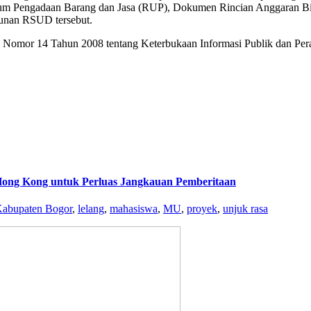
mum Pengadaan Barang dan Jasa (RUP), Dokumen Rincian Anggaran B
nan RSUD tersebut.
 Nomor 14 Tahun 2008 tentang Keterbukaan Informasi Publik dan Pera
Hong Kong untuk Perluas Jangkauan Pemberitaan
abupaten Bogor
,
lelang
,
mahasiswa
,
MU
,
proyek
,
unjuk rasa