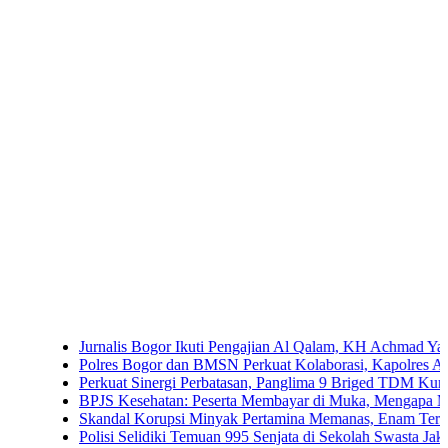
Jurnalis Bogor Ikuti Pengajian Al Qalam, KH Achmad Yaudin Sogir
Polres Bogor dan BMSN Perkuat Kolaborasi, Kapolres Ajak Media
Perkuat Sinergi Perbatasan, Panglima 9 Briged TDM Kunjungi Po
BPJS Kesehatan: Peserta Membayar di Muka, Mengapa Masih Dip
Skandal Korupsi Minyak Pertamina Memanas, Enam Tersangka Res
Polisi Selidiki Temuan 995 Senjata di Sekolah Swasta Jakarta Selat