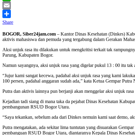
WhatsApp
Email
Share
BOGOR, Siber24jam.com
– Kantor Dinas Kesehatan (Dinkes) Kabup
aktivis mahasiswa dan pemuda yang tergabung dalam Gerakan Maha
Aksi unjuk rasa itu dilakukan untuk mengkritisi terkait tak ramp
Parung, Kabupaten Bogor.
Namun sayangnya, aksi unjuk rasa yang digelar pukul 13 : 00 itu tak
“Jujur kami sangat kecewa, padahal aksi unjuk rasa yang kami lakuk
100 persen, padahal anggaran sudah ada,” kata Ketua Gempar Putra 
Putra dan aktivis lainnya pun berjanji akan menggelar aksi unjuk ras
Kejadian tadi siang di mana taka da pejabat Dinas Kesehatan Kabup
pembangunan RSUD Bogor Utara.
“Saya tekankan, sebelum ada dari Dinkes nemuin kami saat demo, aksi
Putra mengatakan, ada sekitar lima tuntutan yang disuarakan Gempar
pembanguan RSUD Bogor Utara, diantaranya Kepala Dinas Kesehatan,