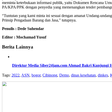
meminta keterbukaan informasi publik, yaitu Dokumen Rencana U
PA/KPA/PPK dengan penyedia yang memenangkan tender pembangu
“Tuntutan yang kami minta ini sesuai dengan amanat Undang-undang
Prinsip Pengadaan Barang dan Jasa,” tutupnya.
Penulis : Dede Suhendar
Editor : Mochamad Yusuf
Berita Lainnya
Direktur Media Siber24jam.com Ahmad Bakri Kunjungi 
Tags:
2022
,
ASN
,
bogor
,
Cibinong
,
Demo
,
dinas kesehatan
,
dinkes
,
K