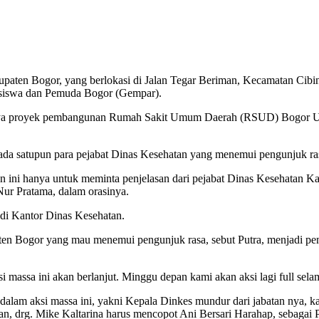
aten Bogor, yang berlokasi di Jalan Tegar Beriman, Kecamatan Cibin
siswa dan Pemuda Bogor (Gempar).
ungnya proyek pembangunan Rumah Sakit Umum Daerah (RSUD) Bogor Ut
 ada satupun para pejabat Dinas Kesehatan yang menemui pengunjuk rasa
an ini hanya untuk meminta penjelasan dari pejabat Dinas Kesehatan 
Nur Pratama, dalam orasinya.
a di Kantor Dinas Kesehatan.
aten Bogor yang mau menemui pengunjuk rasa, sebut Putra, menjadi pe
 massa ini akan berlanjut. Minggu depan kami akan aksi lagi full sela
 dalam aksi massa ini, yakni Kepala Dinkes mundur dari jabatan nya, 
 drg. Mike Kaltarina harus mencopot Ani Bersari Harahap, sebagai P