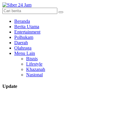
Beranda
Berita Utama
Entertainment
Polhukam
Daerah
Olahraga
Menu Lain
Bisnis
Lifestyle
Khazanah
Nasional
Update