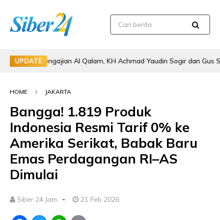
Ikuti Pengajian Al Qalam, KH Achmad Yaudin Sogir dan Gus Sholeh Beri
UPDATE
HOME
JAKARTA
Bangga! 1.819 Produk
Indonesia Resmi Tarif 0% ke
Amerika Serikat, Babak Baru
Emas Perdagangan RI–AS
Dimulai
-
Siber 24 Jam
21 Feb 2026