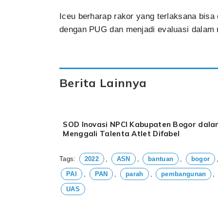
Iceu berharap rakor yang terlaksana bisa 
dengan PUG dan menjadi evaluasi dalam r
Berita Lainnya
SOD Inovasi NPCI Kabupaten Bogor dal
Menggali Talenta Atlet Difabel
Tags:
2022
,
ASN
,
bantuan
,
bogor
PAI
,
PAN
,
parah
,
pembangunan
,
UAS