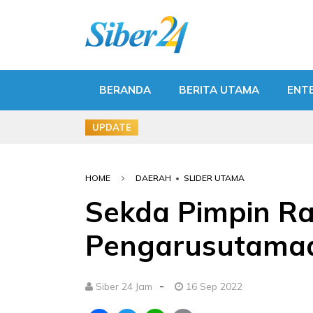
BERANDA
BERITA UTAMA
ENT
UPDATE
HOME
DAERAH
•
SLIDER UTAMA
Sekda Pimpin R
Pengarusutama
-
Siber 24 Jam
16 Sep 2022