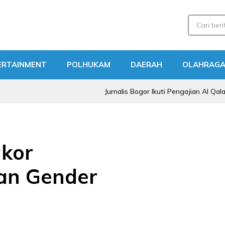
ERTAINMENT
POLHUKAM
DAERAH
OLAHRAG
Jurnalis Bogor Ikuti Pengajian Al Qalam, KH Ach
akor
an Gender