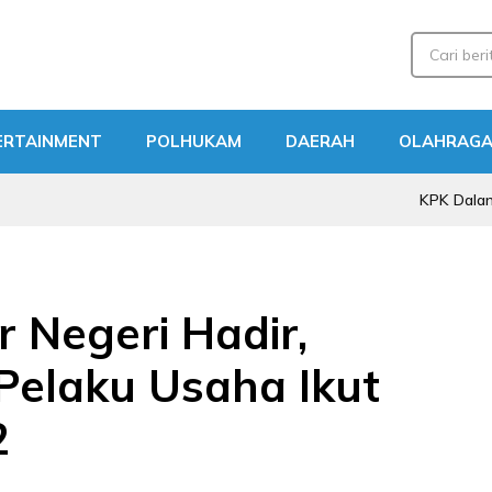
ERTAINMENT
POLHUKAM
DAERAH
OLAHRAG
KPK Dalami Tiga P
r Negeri Hadir,
elaku Usaha Ikut
2