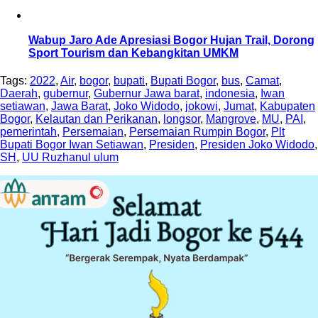
Wabup Jaro Ade Apresiasi Bogor Hujan Trail, Dorong
Sport Tourism dan Kebangkitan UMKM
Tags:
2022
,
Air
,
bogor
,
bupati
,
Bupati Bogor
,
bus
,
Camat
,
Daerah
,
gubernur
,
Gubernur Jawa barat
,
indonesia
,
Iwan
setiawan
,
Jawa Barat
,
Joko Widodo
,
jokowi
,
Jumat
,
Kabupaten
Bogor
,
Kelautan dan Perikanan
,
longsor
,
Mangrove
,
MU
,
PAI
,
pemerintah
,
Persemaian
,
Persemaian Rumpin Bogor
,
Plt
Bupati Bogor Iwan Setiawan
,
Presiden
,
Presiden Joko Widodo
,
SH
,
UU Ruzhanul ulum