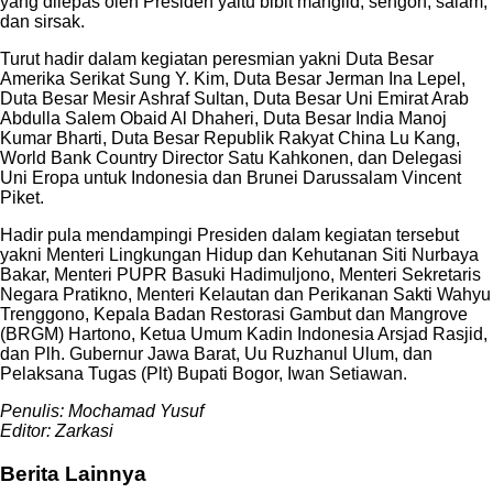
yang dilepas oleh Presiden yaitu bibit manglid, sengon, salam,
dan sirsak.
Turut hadir dalam kegiatan peresmian yakni Duta Besar
Amerika Serikat Sung Y. Kim, Duta Besar Jerman Ina Lepel,
Duta Besar Mesir Ashraf Sultan, Duta Besar Uni Emirat Arab
Abdulla Salem Obaid Al Dhaheri, Duta Besar India Manoj
Kumar Bharti, Duta Besar Republik Rakyat China Lu Kang,
World Bank Country Director Satu Kahkonen, dan Delegasi
Uni Eropa untuk Indonesia dan Brunei Darussalam Vincent
Piket.
Hadir pula mendampingi Presiden dalam kegiatan tersebut
yakni Menteri Lingkungan Hidup dan Kehutanan Siti Nurbaya
Bakar, Menteri PUPR Basuki Hadimuljono, Menteri Sekretaris
Negara Pratikno, Menteri Kelautan dan Perikanan Sakti Wahyu
Trenggono, Kepala Badan Restorasi Gambut dan Mangrove
(BRGM) Hartono, Ketua Umum Kadin Indonesia Arsjad Rasjid,
dan Plh. Gubernur Jawa Barat, Uu Ruzhanul Ulum, dan
Pelaksana Tugas (Plt) Bupati Bogor, Iwan Setiawan.
Penulis: Mochamad Yusuf
Editor: Zarkasi
Berita Lainnya