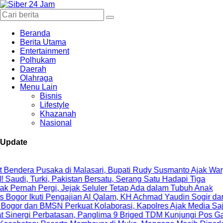
Beranda
Berita Utama
Entertainment
Polhukam
Daerah
Olahraga
Menu Lain
Bisnis
Lifestyle
Khazanah
Nasional
Update
ka di Malasari, Bupati Rudy Susmanto Ajak Warga Perkuat Pe
, Pakistan Bersatu, Serang Satu Hadapi Tiga
rgi, Jejak Seluler Tetap Ada dalam Tubuh Anak
i Pengajian Al Qalam, KH Achmad Yaudin Sogir dan Gus Sholeh B
SN Perkuat Kolaborasi, Kapolres Ajak Media Sajikan Informas
batasan, Panglima 9 Briged TDM Kunjungi Pos Gabma Temajuk