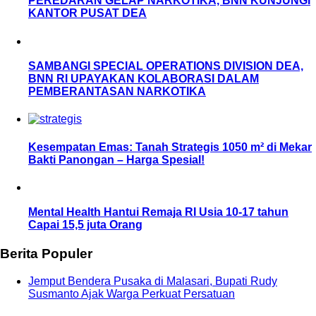
PEREDARAN GELAP NARKOTIKA, BNN KUNJUNGI
KANTOR PUSAT DEA
SAMBANGI SPECIAL OPERATIONS DIVISION DEA,
BNN RI UPAYAKAN KOLABORASI DALAM
PEMBERANTASAN NARKOTIKA
Kesempatan Emas: Tanah Strategis 1050 m² di Mekar
Bakti Panongan – Harga Spesial!
Mental Health Hantui Remaja RI Usia 10-17 tahun
Capai 15,5 juta Orang
Berita Populer
Jemput Bendera Pusaka di Malasari, Bupati Rudy
Susmanto Ajak Warga Perkuat Persatuan