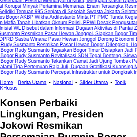
serta Membayar di Muka, Mengapa Masih Diperlakukan Berbe
nyak Pertamina Memanas, Enam Tersangka Resmi Diseret ke Me
an 995 Senjata di Sekolah Swasta Jakarta Selatan
P Wikha Ardilestanto Minta PT PMC Tunda Kegiatan Demi Ceg
 Libatkan Oknum Polisi, PPWI Desak Pengusutan Tuntas Kasu
ebut dalam Informasi Dugaan Aktivitas di Pantai Zore, Bea Cuk
ikan Pasar Hewan Jonggol, Siapkan Bogor Timur Jadi Pusat
Winara: Pasar Hewan Jonggol Dorong Ekonomi Bogor Timur
to Resmikan Pasar Hewan Bogor, Dilengkapi Hotel Hewan dan 
Susmanto Tegaskan Bogor Timur Disiapkan Jadi Pusat Pertum
usmanto Revitalisasi SDN Tegal Benteng, Siswa Kini Belaja
Susmanto Tekankan Camat Jadi Ujung Tombak Pelayanan Masy
temuan Raja Juli, Dugaan Gratifikasi Kuansing Menguat
smanto Percepat Infrastruktur untuk Dongkrak Investasi
Home
Berita Utama
•
Nasional
•
Slider Utama
•
Topik
KHusus
Konsen Perbaiki
Lingkungan, Presiden
Jokowi Resmikan
Persemaian Rumpin Bogor