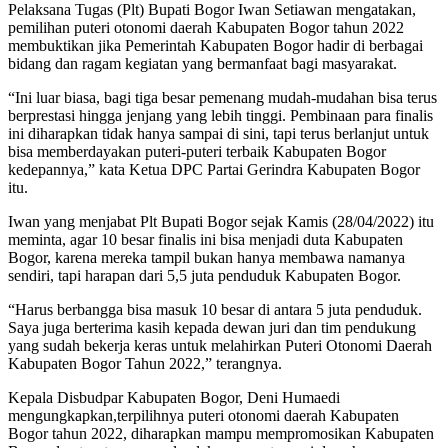
Pelaksana Tugas (Plt) Bupati Bogor Iwan Setiawan mengatakan,
pemilihan puteri otonomi daerah Kabupaten Bogor tahun 2022
membuktikan jika Pemerintah Kabupaten Bogor hadir di berbagai
bidang dan ragam kegiatan yang bermanfaat bagi masyarakat.
“Ini luar biasa, bagi tiga besar pemenang mudah-mudahan bisa terus
berprestasi hingga jenjang yang lebih tinggi. Pembinaan para finalis
ini diharapkan tidak hanya sampai di sini, tapi terus berlanjut untuk
bisa memberdayakan puteri-puteri terbaik Kabupaten Bogor
kedepannya,” kata Ketua DPC Partai Gerindra Kabupaten Bogor
itu.
Iwan yang menjabat Plt Bupati Bogor sejak Kamis (28/04/2022) itu
meminta, agar 10 besar finalis ini bisa menjadi duta Kabupaten
Bogor, karena mereka tampil bukan hanya membawa namanya
sendiri, tapi harapan dari 5,5 juta penduduk Kabupaten Bogor.
“Harus berbangga bisa masuk 10 besar di antara 5 juta penduduk.
Saya juga berterima kasih kepada dewan juri dan tim pendukung
yang sudah bekerja keras untuk melahirkan Puteri Otonomi Daerah
Kabupaten Bogor Tahun 2022,” terangnya.
Kepala Disbudpar Kabupaten Bogor, Deni Humaedi
mengungkapkan,terpilihnya puteri otonomi daerah Kabupaten
Bogor tahun 2022, diharapkan mampu mempromosikan Kabupaten