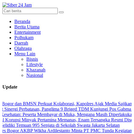
Beranda
Berita Utama
Entertainment
Polhukam
Daerah
Olahraga
Menu Lain
Bisnis
Lifestyle
Khazanah
Nasional
Update
an BMSN Perkuat Kolaborasi, Kapolres Ajak Media Sajikan Informasi
i Perbatasan, Panglima 9 Briged TDM Kunjungi Pos Gabma Temajuk d
: Peserta Membayar di Muka, Mengapa Masih Diperlakukan Berbeda
i Minyak Pertamina Memanas, Enam Tersangka Resmi Diseret ke Mej
 Temuan 995 Senjata di Sekolah Swasta Jakarta Selatan
 AKBP Wikha Ardilestanto Minta PT PMC Tunda Kegiatan Demi Cega