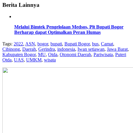
Berita Lainnya
Melalui Bimtek Pengelolaan Medsos, Plt Bupati Bogor
Berharap dapat Optimalkan Peran Humas
Tags:
2022
,
ASN
,
bogor
,
bupati
,
Bupati Bogor
,
bus
,
Camat
,
Cibinong
,
Daerah
,
Gerindra
,
indonesia
,
Iwan setiawan
,
Jawa Barat
,
Kabupaten Bogor
,
MU
,
Otda
,
Otonomi Daerah
,
Pariwisata
,
Puteri
Otda
,
UAS
,
UMKM
,
wisata