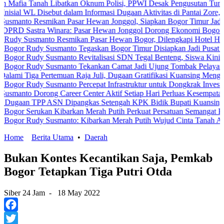
anah Libatkan Oknum Polisi, PPWI Desak Pengusutan Tuntas Kasus 
L Disebut dalam Informasi Dugaan Aktivitas di Pantai Zore, Bea Cuk
Resmikan Pasar Hewan Jonggol, Siapkan Bogor Timur Jadi Pusat P
stra Winara: Pasar Hewan Jonggol Dorong Ekonomi Bogor Timur
smanto Resmikan Pasar Hewan Bogor, Dilengkapi Hotel Hewan dan F
udy Susmanto Tegaskan Bogor Timur Disiapkan Jadi Pusat Pertumbu
udy Susmanto Revitalisasi SDN Tegal Benteng, Siswa Kini Belajar 
udy Susmanto Tekankan Camat Jadi Ujung Tombak Pelayanan Masyar
a Pertemuan Raja Juli, Dugaan Gratifikasi Kuansing Menguat
dy Susmanto Percepat Infrastruktur untuk Dongkrak Investasi
Dorong Career Center Aktif Setiap Hari Perluas Kesempatan Kerja
TPP ASN Dipangkas Setengah KPK Bidik Bupati Kuansing
erukan Kibarkan Merah Putih Perkuat Persatuan Semangat Kemerdek
udy Susmanto: Kibarkan Merah Putih Wujud Cinta Tanah Air
Home
Berita Utama
•
Daerah
Bukan Kontes Kecantikan Saja, Pemkab
Bogor Tetapkan Tiga Putri Otda
Siber 24 Jam
-
18 May 2022
Facebook