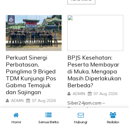
Perkuat Sinergi
BPJS Kesehatan:
Perbatasan,
Peserta Membayar
Panglima 9 Briged
di Muka, Mengapa
TDM Kunjungi Pos
Masih Diperlakukan
Gabma Temajuk
Berbeda?
dan Sajingan
ADMIN
07 Aug 2026
ADMIN
07 Aug 2026
Siber24jam.com –
Program Jaminan
SAMBAS, KALIMANTAN
Kesehatan Nasional (JKN)
BARAT – Panglima 9
yang di kelola BPJS
Briged Tentera Darat
Home
Semua Berita
Hubungi
Redaksi
Kesehatan merupakan
Malaysia (TDM), Brigade