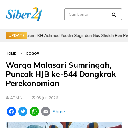
Al Qalam, KH Achmad Yaudin Sogir dan Gus Sholeh Beri Pesan Spiritua
UPDATE
HOME
BOGOR
Warga Malasari Sumringah,
Puncak HJB ke-544 Dongkrak
Perekonomian
-
ADMIN
03 Jun 2026
Share
Facebook
Twitter
WhatsApp
Email