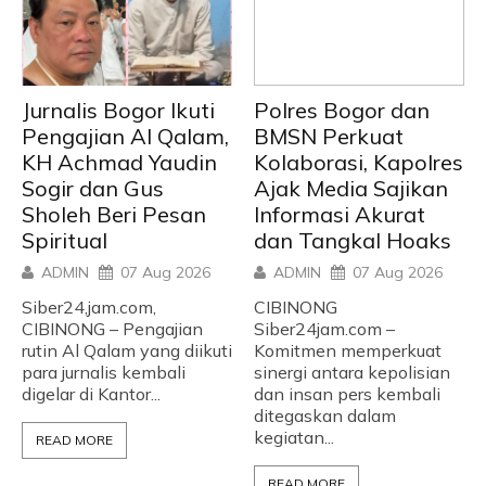
Jurnalis Bogor Ikuti
Polres Bogor dan
Pengajian Al Qalam,
BMSN Perkuat
KH Achmad Yaudin
Kolaborasi, Kapolres
Sogir dan Gus
Ajak Media Sajikan
Sholeh Beri Pesan
Informasi Akurat
Spiritual
dan Tangkal Hoaks
ADMIN
07 Aug 2026
ADMIN
07 Aug 2026
Siber24,jam.com,
CIBINONG
CIBINONG – Pengajian
Siber24jam.com –
rutin Al Qalam yang diikuti
Komitmen memperkuat
para jurnalis kembali
sinergi antara kepolisian
digelar di Kantor...
dan insan pers kembali
ditegaskan dalam
kegiatan...
READ MORE
READ MORE