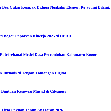
a Bea Cukai Kompak Diduga Ngakalin Ekspor, Kejagung Bilang:
ati Bogor Paparkan Kinerja 2025 di DPRD
utri sebagai Model Desa Percontohan Kabupaten Bogor
Jurnalis di Tengah Tantangan Digital
Bantuan Renovasi Masjid di Cileungsi
 Tirta Pakuan Tahun Anggaran 2026