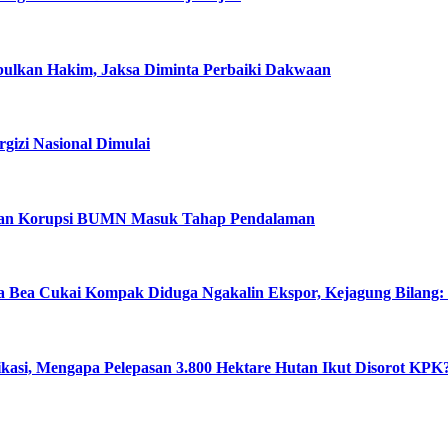
abulkan Hakim, Jaksa Diminta Perbaiki Dakwaan
izi Nasional Dimulai
ugaan Korupsi BUMN Masuk Tahap Pendalaman
a Bea Cukai Kompak Diduga Ngakalin Ekspor, Kejagung Bilang:
ikasi, Mengapa Pelepasan 3.800 Hektare Hutan Ikut Disorot KPK