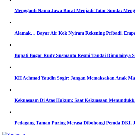
Mengganti Nama Jawa Barat Menjadi Tatar Sunda: Menge
Alamak… Bayar Air Kok Nyiram Rekening Pribadi, Empa
Bupati Bogor Rudy Susmanto Resmi Tandai Dimulainya S
KH Achmad Yaudin Sogir: Jangan Memaksakan Anak Masu
Kekuasaam Di Atas Hukum: Saat Kekuasaan Menundukka
Pedagang Taman Puring Merasa Dibohongi Pemda DKI, J