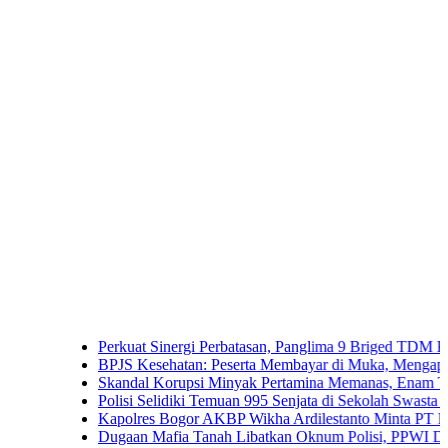
Perkuat Sinergi Perbatasan, Panglima 9 Briged TDM Kunjun
BPJS Kesehatan: Peserta Membayar di Muka, Mengapa Masih
Skandal Korupsi Minyak Pertamina Memanas, Enam Tersangka
Polisi Selidiki Temuan 995 Senjata di Sekolah Swasta Jakarta 
Kapolres Bogor AKBP Wikha Ardilestanto Minta PT PMC Tun
Dugaan Mafia Tanah Libatkan Oknum Polisi, PPWI Desak Pe