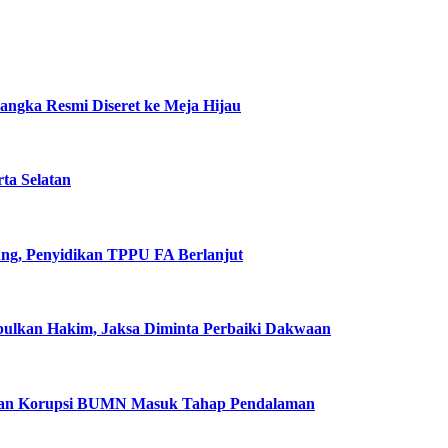
ngka Resmi Diseret ke Meja Hijau
rta Selatan
ung, Penyidikan TPPU FA Berlanjut
abulkan Hakim, Jaksa Diminta Perbaiki Dakwaan
ugaan Korupsi BUMN Masuk Tahap Pendalaman