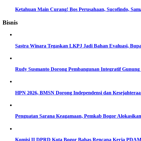
Ketahuan Main Curang! Bos Perusahaan, Sucofindo, Sam
Bisnis
Sastra Winara Tegaskan LKPJ Jadi Bahan Evaluasi, Bup
Rudy Susmanto Dorong Pembangunan Integratif Gunung P
HPN 2026, BMSN Dorong Independensi dan Kesejahteraan 
Penguatan Sarana Keagamaan, Pemkab Bogor Alokasikan 
Komisi II DPRD Kota Bogor Bahas Rencana Kerja PDAM