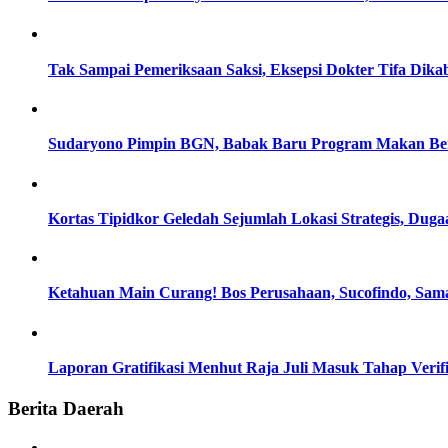
Tak Sampai Pemeriksaan Saksi, Eksepsi Dokter Tifa Dik
Sudaryono Pimpin BGN, Babak Baru Program Makan Berg
Kortas Tipidkor Geledah Sejumlah Lokasi Strategis, D
Ketahuan Main Curang! Bos Perusahaan, Sucofindo, Sam
Laporan Gratifikasi Menhut Raja Juli Masuk Tahap Verif
Berita Daerah