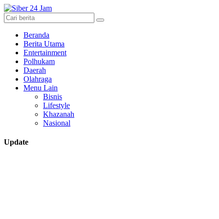
Beranda
Berita Utama
Entertainment
Polhukam
Daerah
Olahraga
Menu Lain
Bisnis
Lifestyle
Khazanah
Nasional
Update