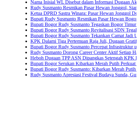
Nama Inisial WL Disebut dalam Informasi Dugaan Aktivitas d
Rudy Susmanto Resmikan Pasar Hewan Jonggol, Siapkan Bog
Ketua DPRD Sastra Winara: Pasar Hewan Jonggol Dorong E
Bupati Rudy Susmanto Resmikan Pasar Hewan Bogor, Dilengk
Bupati Bogor Rudy Susmanto Tegaskan Bogor Timur Disiapk
Bupati Bogor Rudy Susmanto Revitalisasi SDN Tegal Benten
Bupati Bogor Rudy Susmanto Tekankan Camat Jadi Ujung T
KPK Dalami Tiga Pertemuan Raja Juli, Dugaan Gratifikasi K
Bupati Bogor Rudy Susmanto Percepat Infrastruktur untuk Do
Rudy Susmanto Dorong Career Center Aktif Setiap Hari Perl
Heboh Dugaan TPP ASN Dipangkas Setengah KPK Bidik Bup
Bupati Bogor Serukan Kibarkan Merah Putih Perkuat Persa
Bupati Bogor Rudy Susmanto: Kibarkan Merah Putih Wujud C
Rudy Susmanto Apresiasi Festival Budaya Sunda, Guru PAUD