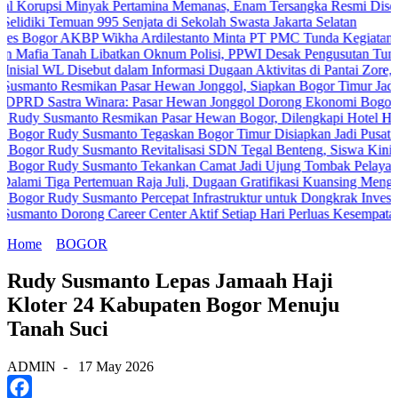
i Minyak Pertamina Memanas, Enam Tersangka Resmi Diseret ke Mej
 Temuan 995 Senjata di Sekolah Swasta Jakarta Selatan
r AKBP Wikha Ardilestanto Minta PT PMC Tunda Kegiatan Demi Cega
anah Libatkan Oknum Polisi, PPWI Desak Pengusutan Tuntas Kasus 
L Disebut dalam Informasi Dugaan Aktivitas di Pantai Zore, Bea Cuk
 Resmikan Pasar Hewan Jonggol, Siapkan Bogor Timur Jadi Pusat P
stra Winara: Pasar Hewan Jonggol Dorong Ekonomi Bogor Timur
smanto Resmikan Pasar Hewan Bogor, Dilengkapi Hotel Hewan dan F
udy Susmanto Tegaskan Bogor Timur Disiapkan Jadi Pusat Pertumbu
udy Susmanto Revitalisasi SDN Tegal Benteng, Siswa Kini Belajar 
Rudy Susmanto Tekankan Camat Jadi Ujung Tombak Pelayanan Masya
a Pertemuan Raja Juli, Dugaan Gratifikasi Kuansing Menguat
udy Susmanto Percepat Infrastruktur untuk Dongkrak Investasi
Dorong Career Center Aktif Setiap Hari Perluas Kesempatan Kerja
Home
BOGOR
Rudy Susmanto Lepas Jamaah Haji
Kloter 24 Kabupaten Bogor Menuju
Tanah Suci
ADMIN
-
17 May 2026