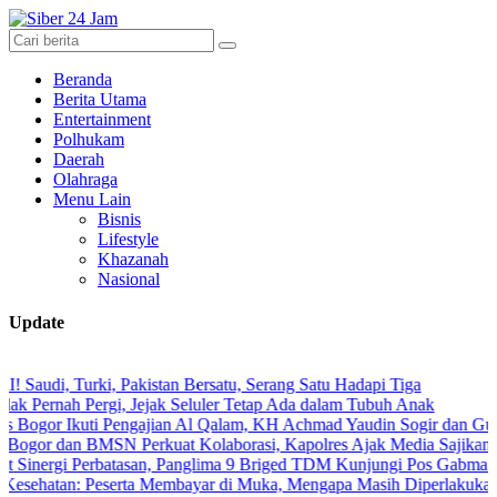
Beranda
Berita Utama
Entertainment
Polhukam
Daerah
Olahraga
Menu Lain
Bisnis
Lifestyle
Khazanah
Nasional
Update
Turki, Pakistan Bersatu, Serang Satu Hadapi Tiga
ah Pergi, Jejak Seluler Tetap Ada dalam Tubuh Anak
 Ikuti Pengajian Al Qalam, KH Achmad Yaudin Sogir dan Gus Sholeh Be
an BMSN Perkuat Kolaborasi, Kapolres Ajak Media Sajikan Informasi
i Perbatasan, Panglima 9 Briged TDM Kunjungi Pos Gabma Temajuk d
n: Peserta Membayar di Muka, Mengapa Masih Diperlakukan Berbeda