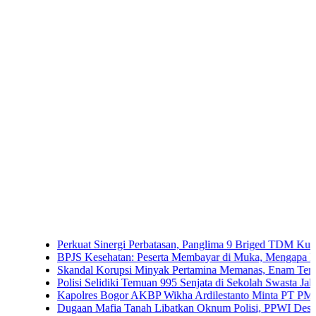
Perkuat Sinergi Perbatasan, Panglima 9 Briged TDM Kunjungi P
BPJS Kesehatan: Peserta Membayar di Muka, Mengapa Masih Dip
Skandal Korupsi Minyak Pertamina Memanas, Enam Tersangka Res
Polisi Selidiki Temuan 995 Senjata di Sekolah Swasta Jakarta Selat
Kapolres Bogor AKBP Wikha Ardilestanto Minta PT PMC Tunda K
Dugaan Mafia Tanah Libatkan Oknum Polisi, PPWI Desak Pengus