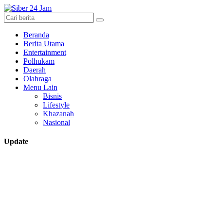
Beranda
Berita Utama
Entertainment
Polhukam
Daerah
Olahraga
Menu Lain
Bisnis
Lifestyle
Khazanah
Nasional
Update