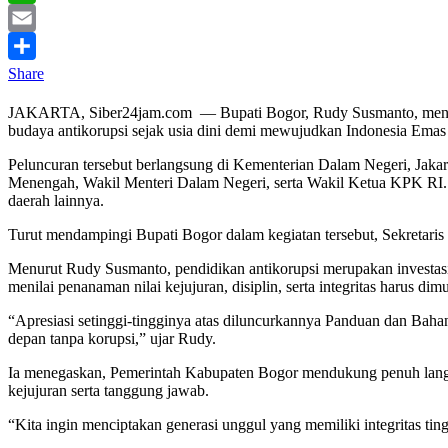
WhatsApp
Email
Share
JAKARTA, Siber24jam.com — Bupati Bogor, Rudy Susmanto, menyamp
budaya antikorupsi sejak usia dini demi mewujudkan Indonesia Emas
Peluncuran tersebut berlangsung di Kementerian Dalam Negeri, Jaka
Menengah, Wakil Menteri Dalam Negeri, serta Wakil Ketua KPK RI. 
daerah lainnya.
Turut mendampingi Bupati Bogor dalam kegiatan tersebut, Sekretari
Menurut Rudy Susmanto, pendidikan antikorupsi merupakan investasi
menilai penanaman nilai kejujuran, disiplin, serta integritas harus dim
“Apresiasi setinggi-tingginya atas diluncurkannya Panduan dan Ba
depan tanpa korupsi,” ujar Rudy.
Ia menegaskan, Pemerintah Kabupaten Bogor mendukung penuh langkah s
kejujuran serta tanggung jawab.
“Kita ingin menciptakan generasi unggul yang memiliki integritas t