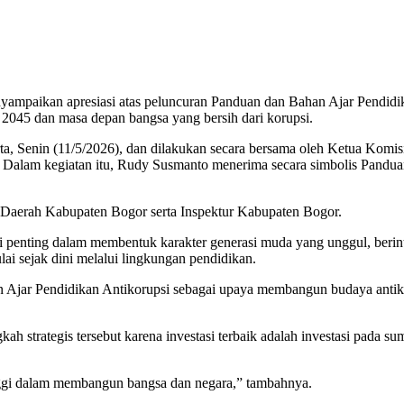
aikan apresiasi atas peluncuran Panduan dan Bahan Ajar Pendidika
 2045 dan masa depan bangsa yang bersih dari korupsi.
rta, Senin (11/5/2026), dan dilakukan secara bersama oleh Ketua Kom
Dalam kegiatan itu, Rudy Susmanto menerima secara simbolis Panduan
s Daerah Kabupaten Bogor serta Inspektur Kabupaten Bogor.
 penting dalam membentuk karakter generasi muda yang unggul, berint
ulai sejak dini melalui lingkungan pendidikan.
han Ajar Pendidikan Antikorupsi sebagai upaya membangun budaya anti
trategis tersebut karena investasi terbaik adalah investasi pada sum
inggi dalam membangun bangsa dan negara,” tambahnya.