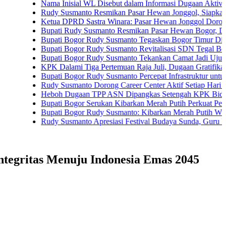
Nama Inisial WL Disebut dalam Informasi Dugaan Aktivitas di Pa
Rudy Susmanto Resmikan Pasar Hewan Jonggol, Siapkan Bogor T
Ketua DPRD Sastra Winara: Pasar Hewan Jonggol Dorong Ekono
Bupati Rudy Susmanto Resmikan Pasar Hewan Bogor, Dilengkapi 
Bupati Bogor Rudy Susmanto Tegaskan Bogor Timur Disiapkan J
Bupati Bogor Rudy Susmanto Revitalisasi SDN Tegal Benteng, S
Bupati Bogor Rudy Susmanto Tekankan Camat Jadi Ujung Tombak
KPK Dalami Tiga Pertemuan Raja Juli, Dugaan Gratifikasi Kuans
Bupati Bogor Rudy Susmanto Percepat Infrastruktur untuk Dongkra
Rudy Susmanto Dorong Career Center Aktif Setiap Hari Perluas K
Heboh Dugaan TPP ASN Dipangkas Setengah KPK Bidik Bupati 
Bupati Bogor Serukan Kibarkan Merah Putih Perkuat Persatuan 
Bupati Bogor Rudy Susmanto: Kibarkan Merah Putih Wujud Cinta
Rudy Susmanto Apresiasi Festival Budaya Sunda, Guru PAUD Jad
ntegritas Menuju Indonesia Emas 2045