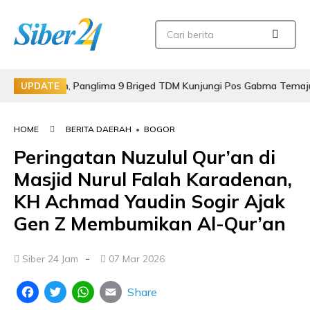
batasan, Panglima 9 Briged TDM Kunjungi Pos Gabma Temajuk dan S
UPDATE
HOME
BERITA DAERAH
•
BOGOR
Peringatan Nuzulul Qur’an di
Masjid Nurul Falah Karadenan,
KH Achmad Yaudin Sogir Ajak
Gen Z Membumikan Al-Qur’an
-
Siber 24 Jam
07 Mar 2026
Share
Facebook
Twitter
WhatsApp
Email