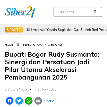
Al Qalam, KH Achmad Yaudin Sogir dan Gus Sholeh Beri Pesan Spiritua
UPDATE
HOME
BERITA UTAMA
•
CIBINONG
Bupati Bogor Rudy Susmanto:
Sinergi dan Persatuan Jadi
Pilar Utama Akselerasi
Pembangunan 2025
-
Siber 24 Jam
20 Feb 2026
Share
Facebook
Twitter
WhatsApp
Email