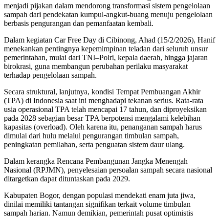
menjadi pijakan dalam mendorong transformasi sistem pengelolaan
sampah dari pendekatan kumpul-angkut-buang menuju pengelolaan
berbasis pengurangan dan pemanfaatan kembali.
Dalam kegiatan Car Free Day di Cibinong, Ahad (15/2/2026), Hanif
menekankan pentingnya kepemimpinan teladan dari seluruh unsur
pemerintahan, mulai dari TNI–Polri, kepala daerah, hingga jajaran
birokrasi, guna membangun perubahan perilaku masyarakat
terhadap pengelolaan sampah.
Secara struktural, lanjutnya, kondisi Tempat Pembuangan Akhir
(TPA) di Indonesia saat ini menghadapi tekanan serius. Rata-rata
usia operasional TPA telah mencapai 17 tahun, dan diproyeksikan
pada 2028 sebagian besar TPA berpotensi mengalami kelebihan
kapasitas (overload). Oleh karena itu, penanganan sampah harus
dimulai dari hulu melalui pengurangan timbulan sampah,
peningkatan pemilahan, serta penguatan sistem daur ulang.
Dalam kerangka Rencana Pembangunan Jangka Menengah
Nasional (RPJMN), penyelesaian persoalan sampah secara nasional
ditargetkan dapat dituntaskan pada 2029.
Kabupaten Bogor, dengan populasi mendekati enam juta jiwa,
dinilai memiliki tantangan signifikan terkait volume timbulan
sampah harian. Namun demikian, pemerintah pusat optimistis