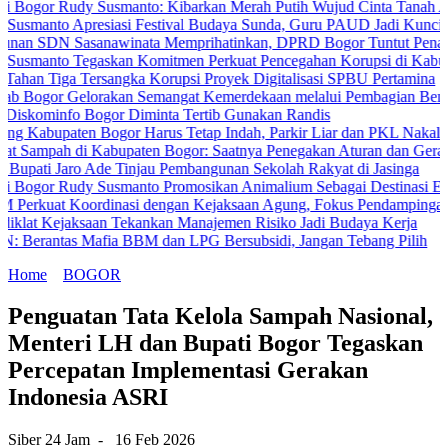
udy Susmanto: Kibarkan Merah Putih Wujud Cinta Tanah Air
Apresiasi Festival Budaya Sunda, Guru PAUD Jadi Kunci Pendidikan
Sasanawinata Memprihatinkan, DPRD Bogor Tuntut Penanganan Pem
 Tegaskan Komitmen Perkuat Pencegahan Korupsi di Kabupaten Bog
 Tersangka Korupsi Proyek Digitalisasi SPBU Pertamina
Gelorakan Semangat Kemerdekaan melalui Pembagian Bendera Merah
o Bogor Diminta Tertib Gunakan Randis
ten Bogor Harus Tetap Indah, Parkir Liar dan PKL Nakal Wajib Diter
 di Kabupaten Bogor: Saatnya Penegakan Aturan dan Gerakan Bersa
aro Ade Tinjau Pembangunan Sekolah Rakyat di Jasinga
udy Susmanto Promosikan Animalium Sebagai Destinasi Edukasi
Koordinasi dengan Kejaksaan Agung, Fokus Pendampingan Hukum Pr
aksaan Tekankan Manajemen Risiko Jadi Budaya Kerja
s Mafia BBM dan LPG Bersubsidi, Jangan Tebang Pilih
Home
BOGOR
Penguatan Tata Kelola Sampah Nasional,
Menteri LH dan Bupati Bogor Tegaskan
Percepatan Implementasi Gerakan
Indonesia ASRI
Siber 24 Jam
-
16 Feb 2026