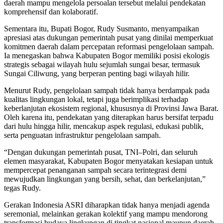
daerah mampu mengelola persoalan tersebut melalui pendekatan
komprehensif dan kolaboratif.
Sementara itu, Bupati Bogor, Rudy Susmanto, menyampaikan
apresiasi atas dukungan pemerintah pusat yang dinilai memperkuat
komitmen daerah dalam percepatan reformasi pengelolaan sampah.
Ia menegaskan bahwa Kabupaten Bogor memiliki posisi ekologis
strategis sebagai wilayah hulu sejumlah sungai besar, termasuk
Sungai Ciliwung, yang berperan penting bagi wilayah hilir.
Menurut Rudy, pengelolaan sampah tidak hanya berdampak pada
kualitas lingkungan lokal, tetapi juga berimplikasi terhadap
keberlanjutan ekosistem regional, khususnya di Provinsi Jawa Barat.
Oleh karena itu, pendekatan yang diterapkan harus bersifat terpadu
dari hulu hingga hilir, mencakup aspek regulasi, edukasi publik,
serta penguatan infrastruktur pengelolaan sampah.
“Dengan dukungan pemerintah pusat, TNI–Polri, dan seluruh
elemen masyarakat, Kabupaten Bogor menyatakan kesiapan untuk
mempercepat penanganan sampah secara terintegrasi demi
mewujudkan lingkungan yang bersih, sehat, dan berkelanjutan,”
tegas Rudy.
Gerakan Indonesia ASRI diharapkan tidak hanya menjadi agenda
seremonial, melainkan gerakan kolektif yang mampu mendorong
transformasi budaya lingkungan di tingkat nasional maupun daerah.