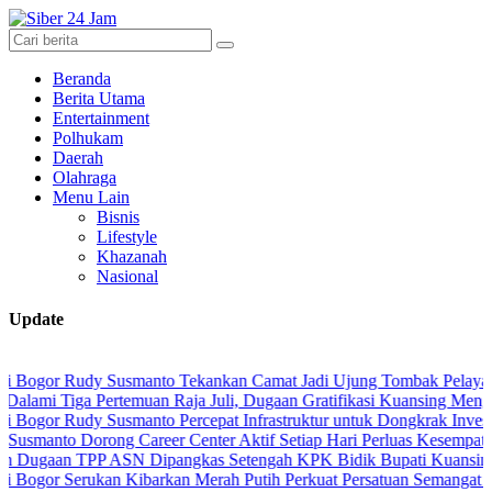
Beranda
Berita Utama
Entertainment
Polhukam
Daerah
Olahraga
Menu Lain
Bisnis
Lifestyle
Khazanah
Nasional
Update
Rudy Susmanto Tekankan Camat Jadi Ujung Tombak Pelayanan Masya
a Pertemuan Raja Juli, Dugaan Gratifikasi Kuansing Menguat
udy Susmanto Percepat Infrastruktur untuk Dongkrak Investasi
Dorong Career Center Aktif Setiap Hari Perluas Kesempatan Kerja
TPP ASN Dipangkas Setengah KPK Bidik Bupati Kuansing
erukan Kibarkan Merah Putih Perkuat Persatuan Semangat Kemerdek