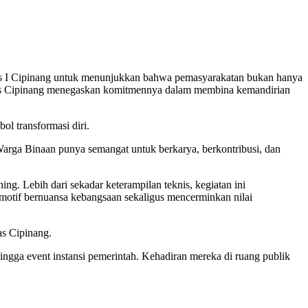
as I Cipinang untuk menunjukkan bahwa pemasyarakatan bukan hanya
Lapas Cipinang menegaskan komitmennya dalam membina kemandirian
l transformasi diri.
Warga Binaan punya semangat untuk berkarya, berkontribusi, dan
ng. Lebih dari sekadar keterampilan teknis, kegiatan ini
n motif bernuansa kebangsaan sekaligus mencerminkan nilai
as Cipinang.
ingga event instansi pemerintah. Kehadiran mereka di ruang publik