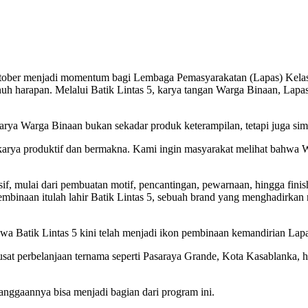
 Oktober menjadi momentum bagi Lembaga Pemasyarakatan (Lapas) Kel
penuh harapan. Melalui Batik Lintas 5, karya tangan Warga Binaan, 
a Warga Binaan bukan sekadar produk keterampilan, tetapi juga simbo
 karya produktif dan bermakna. Kami ingin masyarakat melihat bahwa 
f, mulai dari pembuatan motif, pencantingan, pewarnaan, hingga finishi
 pembinaan itulah lahir Batik Lintas 5, sebuah brand yang menghadirka
a Batik Lintas 5 kini telah menjadi ikon pembinaan kemandirian Lap
sat perbelanjaan ternama seperti Pasaraya Grande, Kota Kasablanka, h
anggaannya bisa menjadi bagian dari program ini.