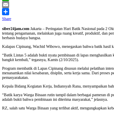
WhatsApp
Email
Share
siber24jam.com
Jakarta – Peringatan Hari Batik Nasional pada 2
tentang pengamanan, melainkan juga ruang kreatif, produktif, dan 
berbasis budaya bangsa.
Kalapas Cipinang, Wachid Wibowo, menegaskan bahwa batik hasil kary
“Batik Lintas 5 adalah bukti nyata pembinaan di lapas menghasilkan
bangkit kembali,” tegasnya, Kamis (2/10/2025).
Program membatik di Lapas Cipinang disusun melalui pelatihan intensi
menanamkan nilai kesabaran, disiplin, serta kerja sama. Dari proses
pemasyarakatan.
Kepala Bidang Kegiatan Kerja, Indiansyah Rana, menyampaikan bahw
“Batik karya Warga Binaan rutin tampil dalam berbagai pameran di pu
adalah bukti bahwa pembinaan ini diterima masyarakat,” jelasnya.
RZ, salah satu Warga Binaan yang terlibat aktif, mengungkapkan keb