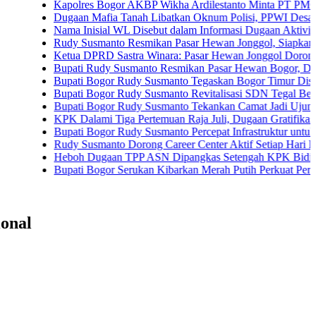
Kapolres Bogor AKBP Wikha Ardilestanto Minta PT PMC Tunda K
Dugaan Mafia Tanah Libatkan Oknum Polisi, PPWI Desak Pengusu
Nama Inisial WL Disebut dalam Informasi Dugaan Aktivitas di Pan
Rudy Susmanto Resmikan Pasar Hewan Jonggol, Siapkan Bogor Ti
Ketua DPRD Sastra Winara: Pasar Hewan Jonggol Dorong Ekono
Bupati Rudy Susmanto Resmikan Pasar Hewan Bogor, Dilengkapi 
Bupati Bogor Rudy Susmanto Tegaskan Bogor Timur Disiapkan Ja
Bupati Bogor Rudy Susmanto Revitalisasi SDN Tegal Benteng, Si
Bupati Bogor Rudy Susmanto Tekankan Camat Jadi Ujung Tombak
KPK Dalami Tiga Pertemuan Raja Juli, Dugaan Gratifikasi Kuansi
Bupati Bogor Rudy Susmanto Percepat Infrastruktur untuk Dongkra
Rudy Susmanto Dorong Career Center Aktif Setiap Hari Perluas K
Heboh Dugaan TPP ASN Dipangkas Setengah KPK Bidik Bupati 
Bupati Bogor Serukan Kibarkan Merah Putih Perkuat Persatuan 
ional