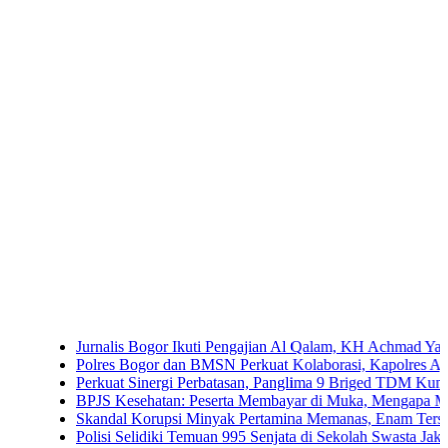
Jurnalis Bogor Ikuti Pengajian Al Qalam, KH Achmad Yaudin Sogir
Polres Bogor dan BMSN Perkuat Kolaborasi, Kapolres Ajak Media 
Perkuat Sinergi Perbatasan, Panglima 9 Briged TDM Kunjungi Po
BPJS Kesehatan: Peserta Membayar di Muka, Mengapa Masih Dip
Skandal Korupsi Minyak Pertamina Memanas, Enam Tersangka Res
Polisi Selidiki Temuan 995 Senjata di Sekolah Swasta Jakarta Selat