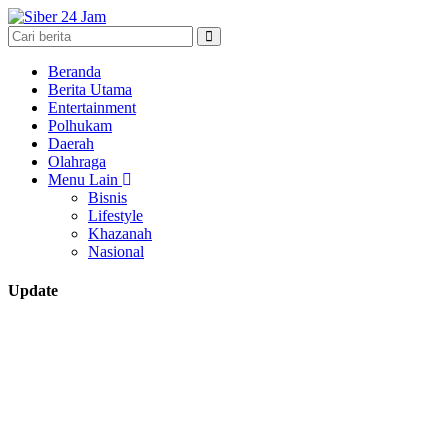
Beranda
Berita Utama
Entertainment
Polhukam
Daerah
Olahraga
Menu Lain
Bisnis
Lifestyle
Khazanah
Nasional
Update