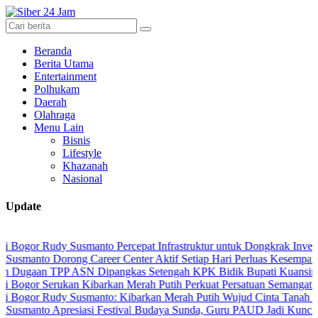
Beranda
Berita Utama
Entertainment
Polhukam
Daerah
Olahraga
Menu Lain
Bisnis
Lifestyle
Khazanah
Nasional
Update
udy Susmanto Percepat Infrastruktur untuk Dongkrak Investasi
 Dorong Career Center Aktif Setiap Hari Perluas Kesempatan Kerja
 TPP ASN Dipangkas Setengah KPK Bidik Bupati Kuansing
Serukan Kibarkan Merah Putih Perkuat Persatuan Semangat Kemerde
Rudy Susmanto: Kibarkan Merah Putih Wujud Cinta Tanah Air
 Apresiasi Festival Budaya Sunda, Guru PAUD Jadi Kunci Pendidika