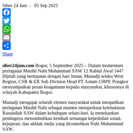
Siber 24 Jam
-
05 Sep 2025
Facebook
Twitter
WhatsApp
Email
Share
siber24jam.com
Bogor, 5 September 2025 – Dalam momentum
peringatan Maulid Nabi Muhammad SAW 12 Rabiul Awal 1447
Hijriah yang bertepatan dengan hari Jumat, Munadji selaku West
Region, CSR & ER Sub Division Head PT Antam UBPE Pongkor
menyampaikan pesan keagamaan kepada masyarakat, khususnya di
wilayah Kabupaten Bogor.
Munadji mengajak seluruh elemen masyarakat untuk menjadikan
peringatan Maulid Nabi sebagai momen memperkuat keteladanan
Rasulullah SAW dalam kehidupan sehari-hari. Ia menekankan
pentingnya menumbuhkan kembali semangat kepedulian sosial,
kejujuran, dan akhlak mulia yang dicontohkan Nabi Muhammad
SAW.