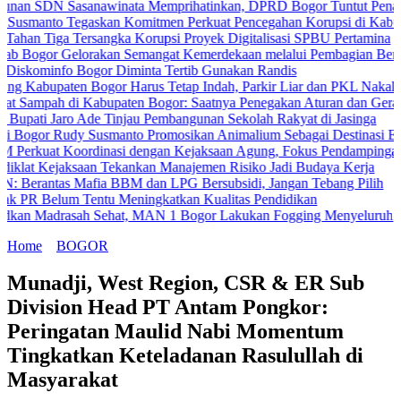
Sasanawinata Memprihatinkan, DPRD Bogor Tuntut Penanganan Pem
 Tegaskan Komitmen Perkuat Pencegahan Korupsi di Kabupaten Bog
a Tersangka Korupsi Proyek Digitalisasi SPBU Pertamina
Gelorakan Semangat Kemerdekaan melalui Pembagian Bendera Merah
o Bogor Diminta Tertib Gunakan Randis
aten Bogor Harus Tetap Indah, Parkir Liar dan PKL Nakal Wajib Dite
h di Kabupaten Bogor: Saatnya Penegakan Aturan dan Gerakan Bers
Jaro Ade Tinjau Pembangunan Sekolah Rakyat di Jasinga
Rudy Susmanto Promosikan Animalium Sebagai Destinasi Edukasi
Koordinasi dengan Kejaksaan Agung, Fokus Pendampingan Hukum Pr
jaksaan Tekankan Manajemen Risiko Jadi Budaya Kerja
s Mafia BBM dan LPG Bersubsidi, Jangan Tebang Pilih
um Tentu Meningkatkan Kualitas Pendidikan
rasah Sehat, MAN 1 Bogor Lakukan Fogging Menyeluruh
Home
BOGOR
Munadji, West Region, CSR & ER Sub
Division Head PT Antam Pongkor:
Peringatan Maulid Nabi Momentum
Tingkatkan Keteladanan Rasulullah di
Masyarakat