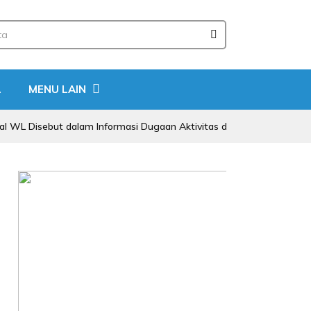
A
MENU LAIN
sebut dalam Informasi Dugaan Aktivitas di Pantai Zore, Bea Cukai Di