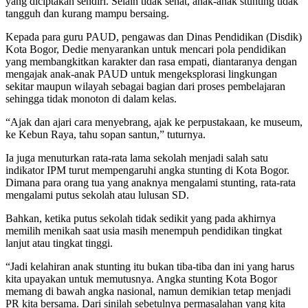
yang diciptakan sendiri. Selain tidak sehat, anak-anak stunting tidak
tangguh dan kurang mampu bersaing.
Kepada para guru PAUD, pengawas dan Dinas Pendidikan (Disdik)
Kota Bogor, Dedie menyarankan untuk mencari pola pendidikan
yang membangkitkan karakter dan rasa empati, diantaranya dengan
mengajak anak-anak PAUD untuk mengeksplorasi lingkungan
sekitar maupun wilayah sebagai bagian dari proses pembelajaran
sehingga tidak monoton di dalam kelas.
“Ajak dan ajari cara menyebrang, ajak ke perpustakaan, ke museum,
ke Kebun Raya, tahu sopan santun,” tuturnya.
Ia juga menuturkan rata-rata lama sekolah menjadi salah satu
indikator IPM turut mempengaruhi angka stunting di Kota Bogor.
Dimana para orang tua yang anaknya mengalami stunting, rata-rata
mengalami putus sekolah atau lulusan SD.
Bahkan, ketika putus sekolah tidak sedikit yang pada akhirnya
memilih menikah saat usia masih menempuh pendidikan tingkat
lanjut atau tingkat tinggi.
“Jadi kelahiran anak stunting itu bukan tiba-tiba dan ini yang harus
kita upayakan untuk memutusnya. Angka stunting Kota Bogor
memang di bawah angka nasional, namun demikian tetap menjadi
PR kita bersama. Dari sinilah sebetulnya permasalahan yang kita