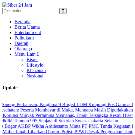
Beranda
Berita Utama
Entertainment
Polhukam
Daerah
Olahraga
Menu Lain
Bisnis
Lifestyle
Khazanah
Nasional
Update
Perbatasan, Panglima 9 Briged TDM Kunjungi Pos Gabma Temajuk dan
Peserta Membayar di Muka, Mengapa Masih Diperlakukan Berbeda?
Minyak Pertamina Memanas, Enam Tersangka Resmi Diseret ke Meja 
emuan 995 Senjata di Sekolah Swasta Jakarta Selatan
KBP Wikha Ardilestanto Minta PT PMC Tunda Kegiatan Demi Cegah 
ah Libatkan Oknum Polisi, PPWI Desak Pengusutan Tuntas Kasus Ke