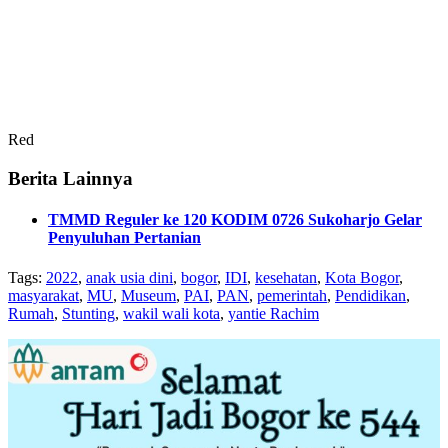
Red
Berita Lainnya
TMMD Reguler ke 120 KODIM 0726 Sukoharjo Gelar
Penyuluhan Pertanian
Tags:
2022
,
anak usia dini
,
bogor
,
IDI
,
kesehatan
,
Kota Bogor
,
masyarakat
,
MU
,
Museum
,
PAI
,
PAN
,
pemerintah
,
Pendidikan
,
Rumah
,
Stunting
,
wakil wali kota
,
yantie Rachim