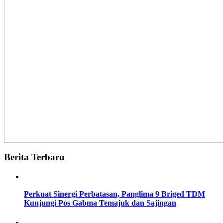
Berita Terbaru
Perkuat Sinergi Perbatasan, Panglima 9 Briged TDM
Kunjungi Pos Gabma Temajuk dan Sajingan