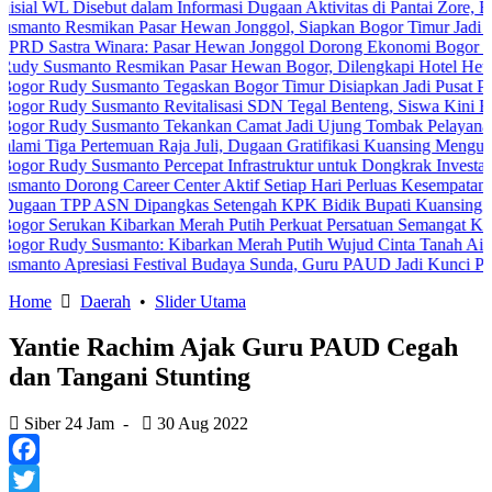
Disebut dalam Informasi Dugaan Aktivitas di Pantai Zore, Bea Cukai 
smikan Pasar Hewan Jonggol, Siapkan Bogor Timur Jadi Pusat Per
ra Winara: Pasar Hewan Jonggol Dorong Ekonomi Bogor Timur
anto Resmikan Pasar Hewan Bogor, Dilengkapi Hotel Hewan dan Fas
y Susmanto Tegaskan Bogor Timur Disiapkan Jadi Pusat Pertumbuha
y Susmanto Revitalisasi SDN Tegal Benteng, Siswa Kini Belajar Le
dy Susmanto Tekankan Camat Jadi Ujung Tombak Pelayanan Masyarak
Pertemuan Raja Juli, Dugaan Gratifikasi Kuansing Menguat
 Susmanto Percepat Infrastruktur untuk Dongkrak Investasi
rong Career Center Aktif Setiap Hari Perluas Kesempatan Kerja
P ASN Dipangkas Setengah KPK Bidik Bupati Kuansing
ukan Kibarkan Merah Putih Perkuat Persatuan Semangat Kemerdekaa
y Susmanto: Kibarkan Merah Putih Wujud Cinta Tanah Air
resiasi Festival Budaya Sunda, Guru PAUD Jadi Kunci Pendidikan K
Home
Daerah
•
Slider Utama
Yantie Rachim Ajak Guru PAUD Cegah
dan Tangani Stunting
Siber 24 Jam
-
30 Aug 2022
Facebook