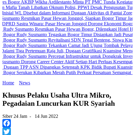
r AKBP Wikha Ardilestanto Minta PT PMC Tunda Kegiatan Demi Cega
Tanah Libatkan Oknum Polisi, PPWI Desak Pengusutan Tuntas Kasus
L Disebut dalam Informasi Dugaan Aktivitas di Pantai Zore, Bea Cuk
 Resmikan Pasar Hewan Jonggol, Siapkan Bogor Timur Jadi Pusat P
stra Winara: Pasar Hewan Jonggol Dorong Ekonomi Bogor Timur
smanto Resmikan Pasar Hewan Bogor, Dilengkapi Hotel Hewan dan F
Rudy Susmanto Tegaskan Bogor Timur Disiapkan Jadi Pusat Pertumb
udy Susmanto Revitalisasi SDN Tegal Benteng, Siswa Kini Belajar
Rudy Susmanto Tekankan Camat Jadi Ujung Tombak Pelayanan Masya
a Pertemuan Raja Juli, Dugaan Gratifikasi Kuansing Menguat
udy Susmanto Percepat Infrastruktur untuk Dongkrak Investasi
Dorong Career Center Aktif Setiap Hari Perluas Kesempatan Kerja
TPP ASN Dipangkas Setengah KPK Bidik Bupati Kuansing
Serukan Kibarkan Merah Putih Perkuat Persatuan Semangat Kemerdek
Home
News
Khusus Pelaku Usaha Ultra Mikro,
Pegadaian Luncurkan KUR Syariah
Siber 24 Jam
-
14 Jun 2022
Facebook