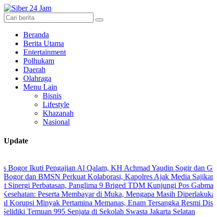
Beranda
Berita Utama
Entertainment
Polhukam
Daerah
Olahraga
Menu Lain
Bisnis
Lifestyle
Khazanah
Nasional
Update
 Ikuti Pengajian Al Qalam, KH Achmad Yaudin Sogir dan Gus Sholeh Be
an BMSN Perkuat Kolaborasi, Kapolres Ajak Media Sajikan Informasi
i Perbatasan, Panglima 9 Briged TDM Kunjungi Pos Gabma Temajuk d
n: Peserta Membayar di Muka, Mengapa Masih Diperlakukan Berbeda
i Minyak Pertamina Memanas, Enam Tersangka Resmi Diseret ke Mej
 Temuan 995 Senjata di Sekolah Swasta Jakarta Selatan