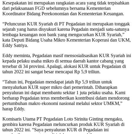
Kesepakatan ini merupakan rangkaian acara yang tidak terpisahkan
dari pelaksanaan FGD sebelumnya bersama Kementerian
Koordinator Bidang Perekonomian dan Kementerian Keuangan.
“Peluncuran KUR Syariah di PT Pegadaian ini merupakan tonggak
sejarah yang harus disyukuri karena Pegadain menjadi satu-satunya
lembaga keuangan non bank yang mengucurkan KUR Syariah,”
kata Deputi Bidang Usaha Mikro Kementerian Koperasi dan UKM,
Eddy Satriya.
Eddy meminta, Pegadaian masif mensosialisasikan KUR Syariah ini
kepada pelaku usaha mikro di semua daerah kantor cabang yang
tersebar di 34 provinsi. Apalagi, alokasi KUR untuk Pegadaian di
tahun 2022 ini sangat besar mencapai Rp 5,9 triliun.
“Tahun ini, Pegadaian mendapat jatah Rp 5,9 triliun untuk
menyalurkan KUR super mikro dari pemerintah. Diharapkan
penyaluran ini dapat membantu sekitar 1 juta pelaku usaha. Kami
berharap Pegadaian terus memberikan kontribusi dalam mendorong
pertumbuhan makro ekonomi nasional melalui sektor UMKM,”
harap Eddy.
Komisaris Utama PT Pegadaian Loto Sirinita Ginting mengaku,
gembira karena Pegadaian meluncurkan produk KUR Syariah di
tahun 2022 ini. “Saya penyaluran KUR di Pegadaian ini