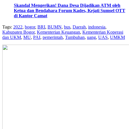
Skandal Mengerikan! Dana Desa Dijadikan ATM oleh
Ketua dan Bendahara Forum Kades, Kejati Sumsel OTT
di Kantor Camat
Tags:
2022
,
bogor
,
BRI
,
BUMN
,
bus
,
Daerah
,
indonesia
,
Kabupaten Bogor
,
Kementerian Keuangan
,
Kementerian Koperasi
dan UKM
,
MU
,
PAI
,
pemerintah
,
Tumbuhan
,
uang
,
UAS
,
UMKM