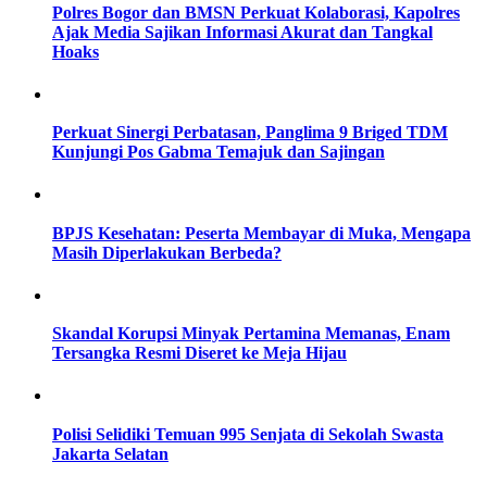
Polres Bogor dan BMSN Perkuat Kolaborasi, Kapolres
Ajak Media Sajikan Informasi Akurat dan Tangkal
Hoaks
Perkuat Sinergi Perbatasan, Panglima 9 Briged TDM
Kunjungi Pos Gabma Temajuk dan Sajingan
BPJS Kesehatan: Peserta Membayar di Muka, Mengapa
Masih Diperlakukan Berbeda?
Skandal Korupsi Minyak Pertamina Memanas, Enam
Tersangka Resmi Diseret ke Meja Hijau
Polisi Selidiki Temuan 995 Senjata di Sekolah Swasta
Jakarta Selatan