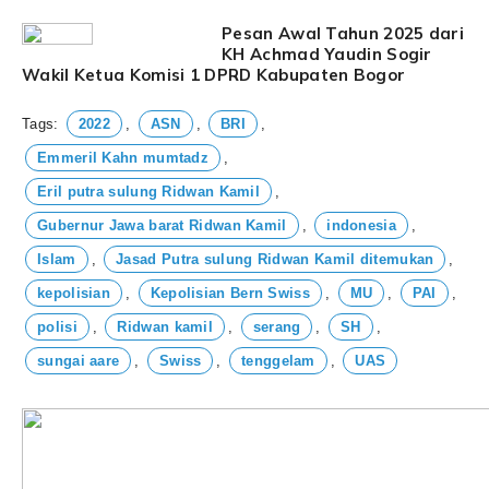
Pesan Awal Tahun 2025 dari
KH Achmad Yaudin Sogir
Wakil Ketua Komisi 1 DPRD Kabupaten Bogor
Tags:
2022
,
ASN
,
BRI
,
Emmeril Kahn mumtadz
,
Eril putra sulung Ridwan Kamil
,
Gubernur Jawa barat Ridwan Kamil
,
indonesia
,
Islam
,
Jasad Putra sulung Ridwan Kamil ditemukan
,
kepolisian
,
Kepolisian Bern Swiss
,
MU
,
PAI
,
polisi
,
Ridwan kamil
,
serang
,
SH
,
sungai aare
,
Swiss
,
tenggelam
,
UAS