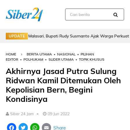
 di Malasari, Bupati Rudy Susmanto Ajak Warga Perkuat Persatuan
UPDATE
HOME
BERITA UTAMA
•
NASIONAL
•
PILIHAN
EDITOR
•
POLHUKAM
•
SLIDER UTAMA
•
TOPIK KHUSUS
Akhirnya Jasad Putra Sulung
Ridwan Kamil Ditemukan Oleh
Kepolisian Bern, Begini
Kondisinya
-
Siber 24 Jam
09 Jun 2022
Share
Facebook
Twitter
WhatsApp
Email