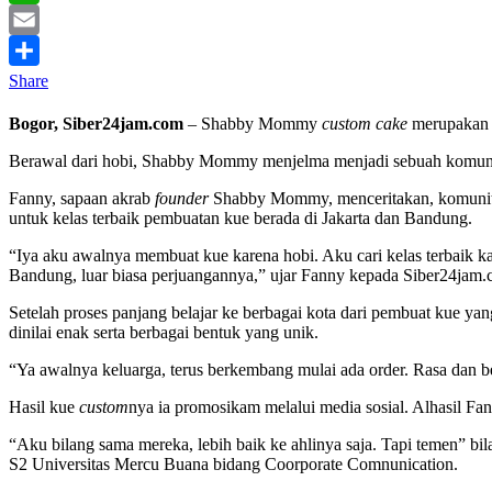
WhatsApp
Email
Share
Bogor, Siber24jam.com
– Shabby Mommy
custom cake
merupaka
Berawal dari hobi, Shabby Mommy menjelma menjadi sebuah komun
Fanny, sapaan akrab
founder
Shabby Mommy, menceritakan, komunitas y
untuk kelas terbaik pembuatan kue berada di Jakarta dan Bandung.
“Iya aku awalnya membuat kue karena hobi. Aku cari kelas terbaik ka
Bandung, luar biasa perjuangannya,” ujar Fanny kepada Siber24jam
Setelah proses panjang belajar ke berbagai kota dari pembuat kue y
dinilai enak serta berbagai bentuk yang unik.
“Ya awalnya keluarga, terus berkembang mulai ada order. Rasa dan be
Hasil kue
custom
nya ia promosikam melalui media sosial. Alhasil Fan
“Aku bilang sama mereka, lebih baik ke ahlinya saja. Tapi temen” bi
S2 Universitas Mercu Buana bidang Coorporate Comnunication.