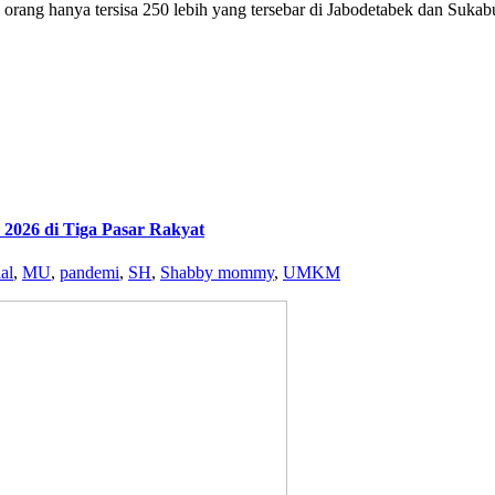
ang hanya tersisa 250 lebih yang tersebar di Jabodetabek dan Sukab
2026 di Tiga Pasar Rakyat
al
,
MU
,
pandemi
,
SH
,
Shabby mommy
,
UMKM