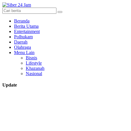
Beranda
Berita Utama
Entertainment
Polhukam
Daerah
Olahraga
Menu Lain
Bisnis
Lifestyle
Khazanah
Nasional
Update