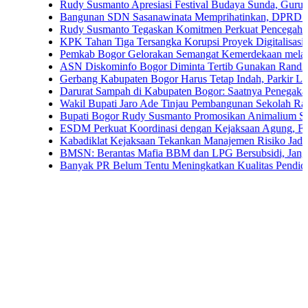
Rudy Susmanto Apresiasi Festival Budaya Sunda, Guru PAUD Jad
Bangunan SDN Sasanawinata Memprihatinkan, DPRD Bogor Tunt
Rudy Susmanto Tegaskan Komitmen Perkuat Pencegahan Korupsi
KPK Tahan Tiga Tersangka Korupsi Proyek Digitalisasi SPBU Pe
Pemkab Bogor Gelorakan Semangat Kemerdekaan melalui Pembag
ASN Diskominfo Bogor Diminta Tertib Gunakan Randis
Gerbang Kabupaten Bogor Harus Tetap Indah, Parkir Liar dan PK
Darurat Sampah di Kabupaten Bogor: Saatnya Penegakan Aturan
Wakil Bupati Jaro Ade Tinjau Pembangunan Sekolah Rakyat di Ja
Bupati Bogor Rudy Susmanto Promosikan Animalium Sebagai Des
ESDM Perkuat Koordinasi dengan Kejaksaan Agung, Fokus Pend
Kabadiklat Kejaksaan Tekankan Manajemen Risiko Jadi Budaya 
BMSN: Berantas Mafia BBM dan LPG Bersubsidi, Jangan Tebang
Banyak PR Belum Tentu Meningkatkan Kualitas Pendidikan