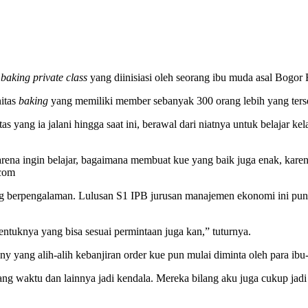
n
baking private class
yang diinisiasi oleh seorang ibu muda asal Bogor
itas
baking
yang memiliki member sebanyak 300 orang lebih yang ters
ang ia jalani hingga saat ini, berawal dari niatnya untuk belajar kel
rena ingin belajar, bagaimana membuat kue yang baik juga enak, karena
.com
ang berpengalaman. Lulusan S1 IPB jurusan manajemen ekonomi ini pun
ntuknya yang bisa sesuai permintaan juga kan,” tuturnya.
ny yang alih-alih kebanjiran order kue pun mulai diminta oleh para ibu
lang waktu dan lainnya jadi kendala. Mereka bilang aku juga cukup ja