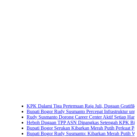
KPK Dalami Tiga Pertemuan Raja Juli, Dugaan Gratifikasi Kuan
Bupati Bogor Rudy Susmanto Percepat Infrastruktur untuk Dongkr
Rudy Susmanto Dorong Career Center Aktif Setiap Hari Perluas 
Heboh Dugaan TPP ASN Dipangkas Setengah KPK Bidik Bupati
Bupati Bogor Serukan Kibarkan Merah Putih Perkuat Persatuan
Bupati Bogor Rudy Susmanto: Kibarkan Merah Putih Wujud Cinta