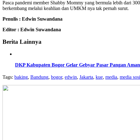
Pasca pandemi member Shabby Mommy yang bermula lebih dari 300 or
berkembang melalui keahlian dan UMKM nya tak pernah surut.
Penulis : Edwin Suwandana
Editor : Edwin Suwandana
Berita Lainnya
DKP Kabupaten Bogor Gelar Gebyar Pasar Pangan Aman 
Tags:
baking
,
Bandung
,
bogor
,
edwin
,
Jakarta
,
kue
,
media
,
media sosi