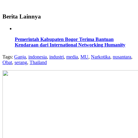
Berita Lainnya
Pemerintah Kabupaten Bogor Terima Bantuan
Kendaraan dari International Networking Humanity
Tags:
Ganja
,
indonesia
,
industri
,
media
,
MU
,
Narkotika
,
nusantara
,
Obat
,
serang
,
Thailand