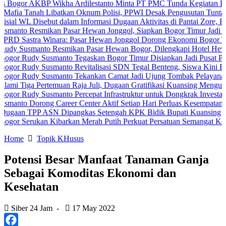
KBP Wikha Ardilestanto Minta PT PMC Tunda Kegiatan Demi Cegah 
ah Libatkan Oknum Polisi, PPWI Desak Pengusutan Tuntas Kasus Ke
Disebut dalam Informasi Dugaan Aktivitas di Pantai Zore, Bea Cukai 
smikan Pasar Hewan Jonggol, Siapkan Bogor Timur Jadi Pusat Per
ra Winara: Pasar Hewan Jonggol Dorong Ekonomi Bogor Timur
anto Resmikan Pasar Hewan Bogor, Dilengkapi Hotel Hewan dan Fas
y Susmanto Tegaskan Bogor Timur Disiapkan Jadi Pusat Pertumbuha
y Susmanto Revitalisasi SDN Tegal Benteng, Siswa Kini Belajar Le
dy Susmanto Tekankan Camat Jadi Ujung Tombak Pelayanan Masyarak
Pertemuan Raja Juli, Dugaan Gratifikasi Kuansing Menguat
 Susmanto Percepat Infrastruktur untuk Dongkrak Investasi
rong Career Center Aktif Setiap Hari Perluas Kesempatan Kerja
P ASN Dipangkas Setengah KPK Bidik Bupati Kuansing
ukan Kibarkan Merah Putih Perkuat Persatuan Semangat Kemerdekaa
Home
Topik KHusus
Potensi Besar Manfaat Tanaman Ganja
Sebagai Komoditas Ekonomi dan
Kesehatan
Siber 24 Jam
-
17 May 2022