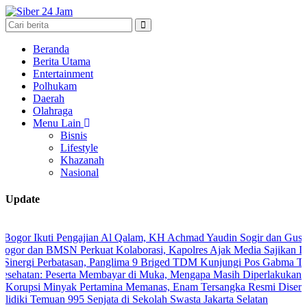
Beranda
Berita Utama
Entertainment
Polhukam
Daerah
Olahraga
Menu Lain
Bisnis
Lifestyle
Khazanah
Nasional
Update
uti Pengajian Al Qalam, KH Achmad Yaudin Sogir dan Gus Sholeh Beri
 BMSN Perkuat Kolaborasi, Kapolres Ajak Media Sajikan Informasi A
Perbatasan, Panglima 9 Briged TDM Kunjungi Pos Gabma Temajuk dan
Peserta Membayar di Muka, Mengapa Masih Diperlakukan Berbeda?
Minyak Pertamina Memanas, Enam Tersangka Resmi Diseret ke Meja 
emuan 995 Senjata di Sekolah Swasta Jakarta Selatan