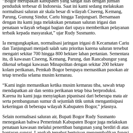
“Bogor merupakan kabupaten yang sangat luas dengan jumlah
penduduk terbesar di Indonesia. Saat ini kami sedang melakukan
normalisasi saluran air skala besar di wilayah Ciseeng, Kemang,
Parung, Gunung Sindur, Cariu hingga Tanjungsari. Bersamaan
dengan itu kami juga melakukan penataan saluran irigasi dan
penataan wilayah sebagai bagian dari upaya memberikan pelayanan
terbaik kepada masyarakat,” ujar Rudy Susmanto.
Ia mengungkapkan, normalisasi jaringan irigasi di Kecamatan Cariu
dan Tanjungsari menjadi salah satu prioritas karena saluran tersebut
mengairi sekitar 700 hingga 800 hektare lahan pertanian. Sementara
itu, di kawasan Ciseeng, Kemang, Parung, dan Rancabungur yang
dikenal sebagai kawasan Minapolitan dengan sekitar 200 hektare
kolam perikanan, Pemkab Bogor berupaya memastikan pasokan air
tetap tersedia selama musim kemarau.
“Kami ingin memastikan ketika musim kemarau tiba, sawah tetap
mendapatkan air dan sentra perikanan tetap bisa berproduksi.
Karena itu kami juga menyiapkan pipanisasi dari beberapa mata air
serta pembangunan sumur di sejumlah titik untuk mengantisipasi
kekeringan di beberapa wilayah Kabupaten Bogor,” jelasnya.
Selain normalisasi saluran air, Bupati Bogor Rudy Susmanto
menegaskan bahwa Pemerintah Kabupaten Bogor juga melakukan
penataan kawasan melalui penertiban bangunan yang berdiri di atas
bantaran sungai. Langkah tersebut bertujuan mengembalikan fungsi