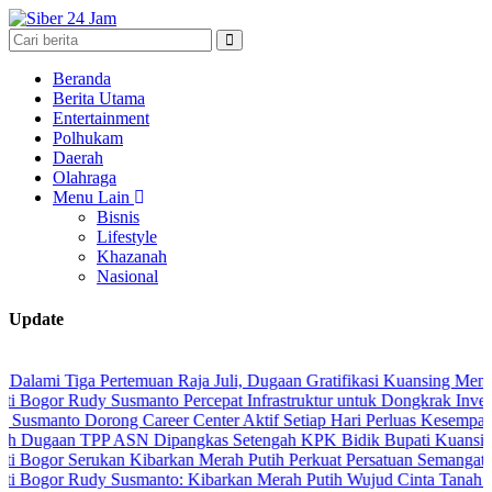
Beranda
Berita Utama
Entertainment
Polhukam
Daerah
Olahraga
Menu Lain
Bisnis
Lifestyle
Khazanah
Nasional
Update
ga Pertemuan Raja Juli, Dugaan Gratifikasi Kuansing Menguat
Rudy Susmanto Percepat Infrastruktur untuk Dongkrak Investasi
 Dorong Career Center Aktif Setiap Hari Perluas Kesempatan Kerja
 TPP ASN Dipangkas Setengah KPK Bidik Bupati Kuansing
Serukan Kibarkan Merah Putih Perkuat Persatuan Semangat Kemerde
Rudy Susmanto: Kibarkan Merah Putih Wujud Cinta Tanah Air