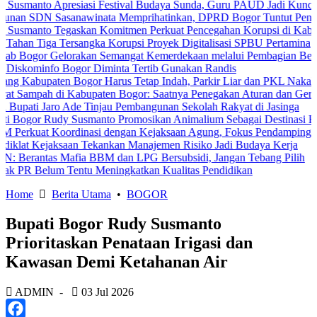
 Apresiasi Festival Budaya Sunda, Guru PAUD Jadi Kunci Pendidika
 Sasanawinata Memprihatinkan, DPRD Bogor Tuntut Penanganan Pe
o Tegaskan Komitmen Perkuat Pencegahan Korupsi di Kabupaten Bo
a Tersangka Korupsi Proyek Digitalisasi SPBU Pertamina
 Gelorakan Semangat Kemerdekaan melalui Pembagian Bendera Mera
fo Bogor Diminta Tertib Gunakan Randis
aten Bogor Harus Tetap Indah, Parkir Liar dan PKL Nakal Wajib Dite
h di Kabupaten Bogor: Saatnya Penegakan Aturan dan Gerakan Bers
Jaro Ade Tinjau Pembangunan Sekolah Rakyat di Jasinga
Rudy Susmanto Promosikan Animalium Sebagai Destinasi Edukasi
 Koordinasi dengan Kejaksaan Agung, Fokus Pendampingan Hukum P
jaksaan Tekankan Manajemen Risiko Jadi Budaya Kerja
as Mafia BBM dan LPG Bersubsidi, Jangan Tebang Pilih
um Tentu Meningkatkan Kualitas Pendidikan
Home
Berita Utama
•
BOGOR
Bupati Bogor Rudy Susmanto
Prioritaskan Penataan Irigasi dan
Kawasan Demi Ketahanan Air
ADMIN
-
03 Jul 2026