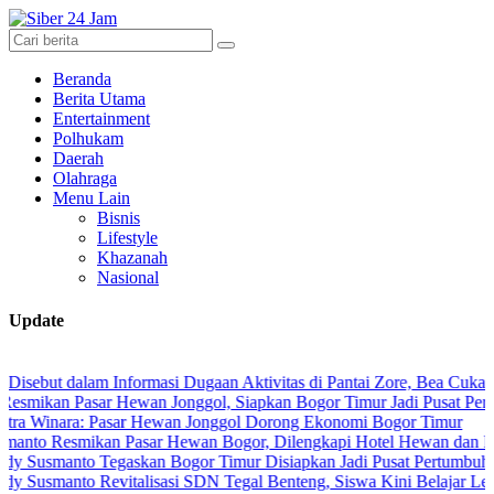
Beranda
Berita Utama
Entertainment
Polhukam
Daerah
Olahraga
Menu Lain
Bisnis
Lifestyle
Khazanah
Nasional
Update
dalam Informasi Dugaan Aktivitas di Pantai Zore, Bea Cukai Didoron
Pasar Hewan Jonggol, Siapkan Bogor Timur Jadi Pusat Pertumbuhan
a: Pasar Hewan Jonggol Dorong Ekonomi Bogor Timur
smikan Pasar Hewan Bogor, Dilengkapi Hotel Hewan dan Fasilitas M
nto Tegaskan Bogor Timur Disiapkan Jadi Pusat Pertumbuhan Ekono
nto Revitalisasi SDN Tegal Benteng, Siswa Kini Belajar Lebih Ama