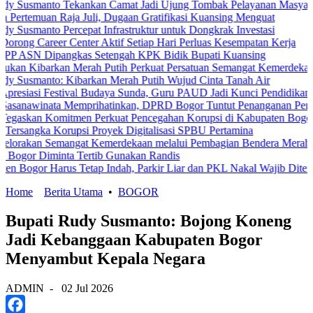
nto Tekankan Camat Jadi Ujung Tombak Pelayanan Masyarakat
n Raja Juli, Dugaan Gratifikasi Kuansing Menguat
to Percepat Infrastruktur untuk Dongkrak Investasi
eer Center Aktif Setiap Hari Perluas Kesempatan Kerja
ipangkas Setengah KPK Bidik Bupati Kuansing
barkan Merah Putih Perkuat Persatuan Semangat Kemerdekaan Bersa
nto: Kibarkan Merah Putih Wujud Cinta Tanah Air
Festival Budaya Sunda, Guru PAUD Jadi Kunci Pendidikan Karakter
ata Memprihatinkan, DPRD Bogor Tuntut Penanganan Pemerintah Se
Komitmen Perkuat Pencegahan Korupsi di Kabupaten Bogor
 Korupsi Proyek Digitalisasi SPBU Pertamina
Semangat Kemerdekaan melalui Pembagian Bendera Merah Putih
minta Tertib Gunakan Randis
Harus Tetap Indah, Parkir Liar dan PKL Nakal Wajib Ditertibkan
Home
Berita Utama
•
BOGOR
Bupati Rudy Susmanto: Bojong Koneng
Jadi Kebanggaan Kabupaten Bogor
Menyambut Kepala Negara
ADMIN
-
02 Jul 2026