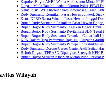
Kapolres Bogor AKBP Wikha Ardilestanto Minta PT PMC Tunda 
Dugaan Mafia Tanah Libatkan Oknum Polisi, PPWI Desak Pengus
Nama Inisial WL Disebut dalam Informasi Dugaan Aktivitas di P
Rudy Susmanto Resmikan Pasar Hewan Jonggol, Siapkan Bogor 
Ketua DPRD Sastra Winara: Pasar Hewan Jonggol Dorong Ekon
Bupati Rudy Susmanto Resmikan Pasar Hewan Bogor, Dilengkapi
Bupati Bogor Rudy Susmanto Tegaskan Bogor Timur Disiapkan J
Bupati Bogor Rudy Susmanto Revitalisasi SDN Tegal Benteng, 
Bupati Bogor Rudy Susmanto Tekankan Camat Jadi Ujung Tomba
KPK Dalami Tiga Pertemuan Raja Juli, Dugaan Gratifikasi Kuan
Bupati Bogor Rudy Susmanto Percepat Infrastruktur untuk Dongkr
Rudy Susmanto Dorong Career Center Aktif Setiap Hari Perluas 
Heboh Dugaan TPP ASN Dipangkas Setengah KPK Bidik Bupati
Bupati Bogor Serukan Kibarkan Merah Putih Perkuat Persatuan
ivitas Wilayah