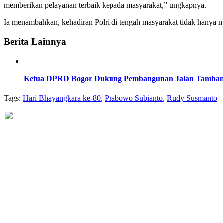
memberikan pelayanan terbaik kepada masyarakat,” ungkapnya.
Ia menambahkan, kehadiran Polri di tengah masyarakat tidak hanya m
Berita Lainnya
Ketua DPRD Bogor Dukung Pembangunan Jalan Tambang 
Tags:
Hari Bhayangkara ke-80
,
Prabowo Subianto
,
Rudy Susmanto