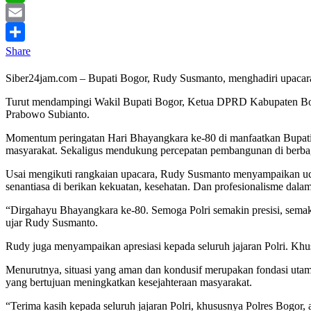
WhatsApp
Email
Share
Siber24jam.com – Bupati Bogor, Rudy Susmanto, menghadiri upacara 
Turut mendampingi Wakil Bupati Bogor, Ketua DPRD Kabupaten Bogor
Prabowo Subianto.
Momentum peringatan Hari Bhayangkara ke-80 di manfaatkan Bupati
masyarakat. Sekaligus mendukung percepatan pembangunan di berbag
Usai mengikuti rangkaian upacara, Rudy Susmanto menyampaikan ucap
senantiasa di berikan kekuatan, kesehatan. Dan profesionalisme dal
“Dirgahayu Bhayangkara ke-80. Semoga Polri semakin presisi, semak
ujar Rudy Susmanto.
Rudy juga menyampaikan apresiasi kepada seluruh jajaran Polri. Kh
Menurutnya, situasi yang aman dan kondusif merupakan fondasi utam
yang bertujuan meningkatkan kesejahteraan masyarakat.
“Terima kasih kepada seluruh jajaran Polri, khususnya Polres Bogor, 