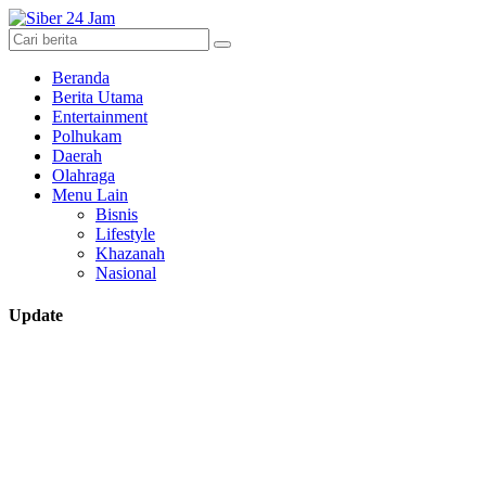
Beranda
Berita Utama
Entertainment
Polhukam
Daerah
Olahraga
Menu Lain
Bisnis
Lifestyle
Khazanah
Nasional
Update