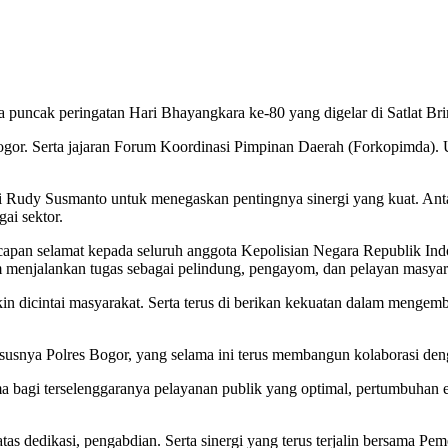
puncak peringatan Hari Bhayangkara ke-80 yang digelar di Satlat Bri
. Serta jajaran Forum Koordinasi Pimpinan Daerah (Forkopimda). Up
 Rudy Susmanto untuk menegaskan pentingnya sinergi yang kuat. Ant
ai sektor.
an selamat kepada seluruh anggota Kepolisian Negara Republik Indone
am menjalankan tugas sebagai pelindung, pengayom, dan pelayan masyar
in dicintai masyarakat. Serta terus di berikan kekuatan dalam menge
ususnya Polres Bogor, yang selama ini terus membangun kolaborasi d
a bagi terselenggaranya pelayanan publik yang optimal, pertumbuhan
atas dedikasi, pengabdian. Serta sinergi yang terus terjalin bersama 