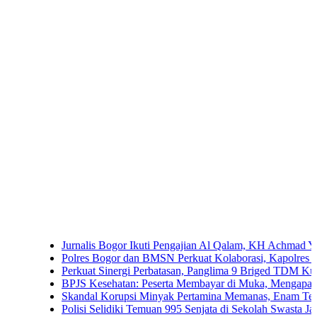
Jurnalis Bogor Ikuti Pengajian Al Qalam, KH Achmad Yaudin Sogi
Polres Bogor dan BMSN Perkuat Kolaborasi, Kapolres Ajak Medi
Perkuat Sinergi Perbatasan, Panglima 9 Briged TDM Kunjungi P
BPJS Kesehatan: Peserta Membayar di Muka, Mengapa Masih Di
Skandal Korupsi Minyak Pertamina Memanas, Enam Tersangka Re
Polisi Selidiki Temuan 995 Senjata di Sekolah Swasta Jakarta Sela