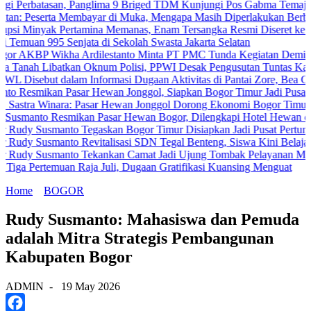
, Panglima 9 Briged TDM Kunjungi Pos Gabma Temajuk dan Sajingan
embayar di Muka, Mengapa Masih Diperlakukan Berbeda?
tamina Memanas, Enam Tersangka Resmi Diseret ke Meja Hijau
enjata di Sekolah Swasta Jakarta Selatan
 Ardilestanto Minta PT PMC Tunda Kegiatan Demi Cegah Bentrokan 
n Oknum Polisi, PPWI Desak Pengusutan Tuntas Kasus Keluarga Amb
am Informasi Dugaan Aktivitas di Pantai Zore, Bea Cukai Didorong L
ar Hewan Jonggol, Siapkan Bogor Timur Jadi Pusat Pertumbuhan E
 Pasar Hewan Jonggol Dorong Ekonomi Bogor Timur
kan Pasar Hewan Bogor, Dilengkapi Hotel Hewan dan Fasilitas Mod
 Tegaskan Bogor Timur Disiapkan Jadi Pusat Pertumbuhan Ekonomi 
 Revitalisasi SDN Tegal Benteng, Siswa Kini Belajar Lebih Aman d
o Tekankan Camat Jadi Ujung Tombak Pelayanan Masyarakat
Raja Juli, Dugaan Gratifikasi Kuansing Menguat
Home
BOGOR
Rudy Susmanto: Mahasiswa dan Pemuda
adalah Mitra Strategis Pembangunan
Kabupaten Bogor
ADMIN
-
19 May 2026