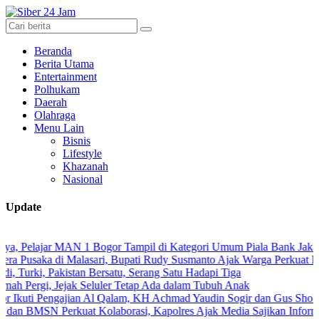
Beranda
Berita Utama
Entertainment
Polhukam
Daerah
Olahraga
Menu Lain
Bisnis
Lifestyle
Khazanah
Nasional
Update
 1 Bogor Tampil di Kategori Umum Piala Bank Jakarta
lasari, Bupati Rudy Susmanto Ajak Warga Perkuat Persatuan
an Bersatu, Serang Satu Hadapi Tiga
ak Seluler Tetap Ada dalam Tubuh Anak
ian Al Qalam, KH Achmad Yaudin Sogir dan Gus Sholeh Beri Pesan Spir
uat Kolaborasi, Kapolres Ajak Media Sajikan Informasi Akurat dan 