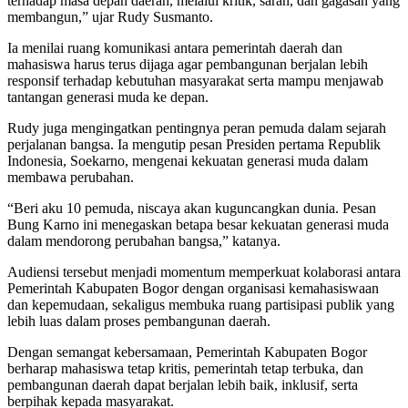
terhadap masa depan daerah, melalui kritik, saran, dan gagasan yang
membangun,” ujar Rudy Susmanto.
Ia menilai ruang komunikasi antara pemerintah daerah dan
mahasiswa harus terus dijaga agar pembangunan berjalan lebih
responsif terhadap kebutuhan masyarakat serta mampu menjawab
tantangan generasi muda ke depan.
Rudy juga mengingatkan pentingnya peran pemuda dalam sejarah
perjalanan bangsa. Ia mengutip pesan Presiden pertama Republik
Indonesia, Soekarno, mengenai kekuatan generasi muda dalam
membawa perubahan.
“Beri aku 10 pemuda, niscaya akan kuguncangkan dunia. Pesan
Bung Karno ini menegaskan betapa besar kekuatan generasi muda
dalam mendorong perubahan bangsa,” katanya.
Audiensi tersebut menjadi momentum memperkuat kolaborasi antara
Pemerintah Kabupaten Bogor dengan organisasi kemahasiswaan
dan kepemudaan, sekaligus membuka ruang partisipasi publik yang
lebih luas dalam proses pembangunan daerah.
Dengan semangat kebersamaan, Pemerintah Kabupaten Bogor
berharap mahasiswa tetap kritis, pemerintah tetap terbuka, dan
pembangunan daerah dapat berjalan lebih baik, inklusif, serta
berpihak kepada masyarakat.