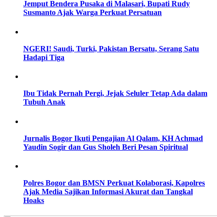
Jemput Bendera Pusaka di Malasari, Bupati Rudy
Susmanto Ajak Warga Perkuat Persatuan
NGERI! Saudi, Turki, Pakistan Bersatu, Serang Satu
Hadapi Tiga
Ibu Tidak Pernah Pergi, Jejak Seluler Tetap Ada dalam
Tubuh Anak
Jurnalis Bogor Ikuti Pengajian Al Qalam, KH Achmad
Yaudin Sogir dan Gus Sholeh Beri Pesan Spiritual
Polres Bogor dan BMSN Perkuat Kolaborasi, Kapolres
Ajak Media Sajikan Informasi Akurat dan Tangkal
Hoaks