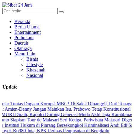
Beranda
Berita Utama
Entertainment
Polhukam
Daerah
Olahraga
Menu Lain
Bisnis
Lifestyle
Khazanah
Nasional
Update
s Dugaan Korupsi MBG! 16 Saksi Dipanggil, Dari Tenaga Ahli hingga
Denny Jangan Mainkan Isu, Prabowo Tetap Konstitusional
ih, Kapolri Dorong Generasi Muda Aktif Jaga Kamtibmas Digital
n Tour de Malasari Seri Ketiga, Pariwisata Malasari Digenjot
i Hukum di Pinrang Bersekongkol Kriminalisasi Andi Edi Sandy
80 Juta, KPK Perluas Pengusutan di Bengkulu