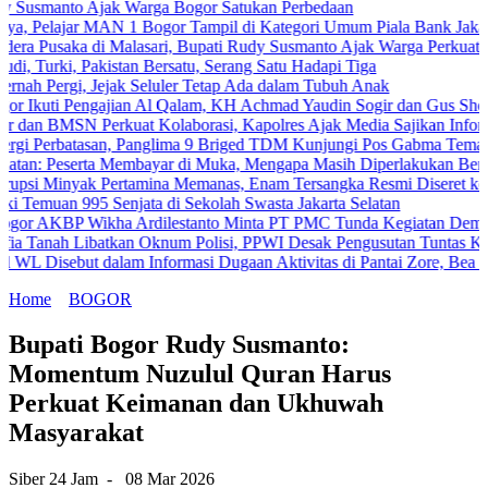
o Ajak Warga Bogor Satukan Perbedaan
ar MAN 1 Bogor Tampil di Kategori Umum Piala Bank Jakarta
a di Malasari, Bupati Rudy Susmanto Ajak Warga Perkuat Persatuan
 Pakistan Bersatu, Serang Satu Hadapi Tiga
gi, Jejak Seluler Tetap Ada dalam Tubuh Anak
 Pengajian Al Qalam, KH Achmad Yaudin Sogir dan Gus Sholeh Beri Pes
N Perkuat Kolaborasi, Kapolres Ajak Media Sajikan Informasi Akura
batasan, Panglima 9 Briged TDM Kunjungi Pos Gabma Temajuk dan Saj
erta Membayar di Muka, Mengapa Masih Diperlakukan Berbeda?
yak Pertamina Memanas, Enam Tersangka Resmi Diseret ke Meja Hija
n 995 Senjata di Sekolah Swasta Jakarta Selatan
 Wikha Ardilestanto Minta PT PMC Tunda Kegiatan Demi Cegah Ben
Libatkan Oknum Polisi, PPWI Desak Pengusutan Tuntas Kasus Kelua
but dalam Informasi Dugaan Aktivitas di Pantai Zore, Bea Cukai Did
Home
BOGOR
Bupati Bogor Rudy Susmanto:
Momentum Nuzulul Quran Harus
Perkuat Keimanan dan Ukhuwah
Masyarakat
Siber 24 Jam
-
08 Mar 2026