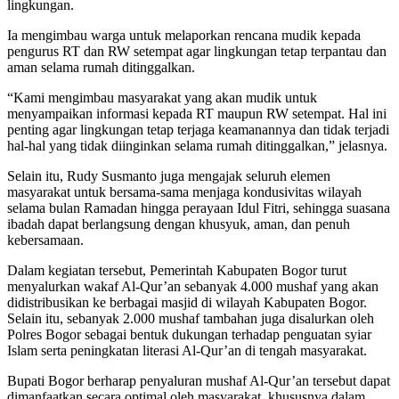
lingkungan.
Ia mengimbau warga untuk melaporkan rencana mudik kepada
pengurus RT dan RW setempat agar lingkungan tetap terpantau dan
aman selama rumah ditinggalkan.
“Kami mengimbau masyarakat yang akan mudik untuk
menyampaikan informasi kepada RT maupun RW setempat. Hal ini
penting agar lingkungan tetap terjaga keamanannya dan tidak terjadi
hal-hal yang tidak diinginkan selama rumah ditinggalkan,” jelasnya.
Selain itu, Rudy Susmanto juga mengajak seluruh elemen
masyarakat untuk bersama-sama menjaga kondusivitas wilayah
selama bulan Ramadan hingga perayaan Idul Fitri, sehingga suasana
ibadah dapat berlangsung dengan khusyuk, aman, dan penuh
kebersamaan.
Dalam kegiatan tersebut, Pemerintah Kabupaten Bogor turut
menyalurkan wakaf Al-Qur’an sebanyak 4.000 mushaf yang akan
didistribusikan ke berbagai masjid di wilayah Kabupaten Bogor.
Selain itu, sebanyak 2.000 mushaf tambahan juga disalurkan oleh
Polres Bogor sebagai bentuk dukungan terhadap penguatan syiar
Islam serta peningkatan literasi Al-Qur’an di tengah masyarakat.
Bupati Bogor berharap penyaluran mushaf Al-Qur’an tersebut dapat
dimanfaatkan secara optimal oleh masyarakat, khususnya dalam