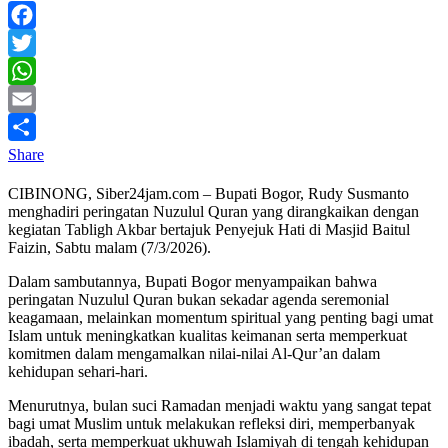
Facebook
Twitter
WhatsApp
Email
Share
CIBINONG, Siber24jam.com – Bupati Bogor, Rudy Susmanto
menghadiri peringatan Nuzulul Quran yang dirangkaikan dengan
kegiatan Tabligh Akbar bertajuk Penyejuk Hati di Masjid Baitul
Faizin, Sabtu malam (7/3/2026).
Dalam sambutannya, Bupati Bogor menyampaikan bahwa
peringatan Nuzulul Quran bukan sekadar agenda seremonial
keagamaan, melainkan momentum spiritual yang penting bagi umat
Islam untuk meningkatkan kualitas keimanan serta memperkuat
komitmen dalam mengamalkan nilai-nilai Al-Qur’an dalam
kehidupan sehari-hari.
Menurutnya, bulan suci Ramadan menjadi waktu yang sangat tepat
bagi umat Muslim untuk melakukan refleksi diri, memperbanyak
ibadah, serta memperkuat ukhuwah Islamiyah di tengah kehidupan