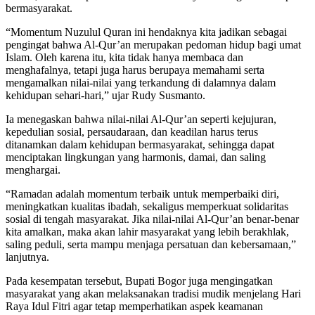
bermasyarakat.
“Momentum Nuzulul Quran ini hendaknya kita jadikan sebagai
pengingat bahwa Al-Qur’an merupakan pedoman hidup bagi umat
Islam. Oleh karena itu, kita tidak hanya membaca dan
menghafalnya, tetapi juga harus berupaya memahami serta
mengamalkan nilai-nilai yang terkandung di dalamnya dalam
kehidupan sehari-hari,” ujar Rudy Susmanto.
Ia menegaskan bahwa nilai-nilai Al-Qur’an seperti kejujuran,
kepedulian sosial, persaudaraan, dan keadilan harus terus
ditanamkan dalam kehidupan bermasyarakat, sehingga dapat
menciptakan lingkungan yang harmonis, damai, dan saling
menghargai.
“Ramadan adalah momentum terbaik untuk memperbaiki diri,
meningkatkan kualitas ibadah, sekaligus memperkuat solidaritas
sosial di tengah masyarakat. Jika nilai-nilai Al-Qur’an benar-benar
kita amalkan, maka akan lahir masyarakat yang lebih berakhlak,
saling peduli, serta mampu menjaga persatuan dan kebersamaan,”
lanjutnya.
Pada kesempatan tersebut, Bupati Bogor juga mengingatkan
masyarakat yang akan melaksanakan tradisi mudik menjelang Hari
Raya Idul Fitri agar tetap memperhatikan aspek keamanan