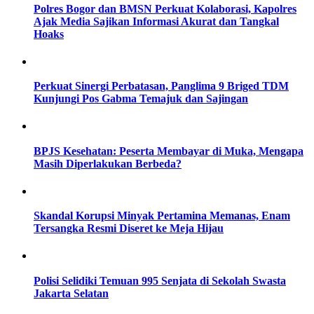
Polres Bogor dan BMSN Perkuat Kolaborasi, Kapolres
Ajak Media Sajikan Informasi Akurat dan Tangkal
Hoaks
Perkuat Sinergi Perbatasan, Panglima 9 Briged TDM
Kunjungi Pos Gabma Temajuk dan Sajingan
BPJS Kesehatan: Peserta Membayar di Muka, Mengapa
Masih Diperlakukan Berbeda?
Skandal Korupsi Minyak Pertamina Memanas, Enam
Tersangka Resmi Diseret ke Meja Hijau
Polisi Selidiki Temuan 995 Senjata di Sekolah Swasta
Jakarta Selatan