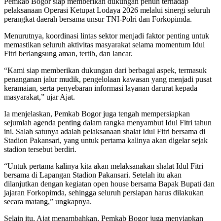
Pemkab Bogor siap memberikan dukungan penuh terhadap
pelaksanaan Operasi Ketupat Lodaya 2026 melalui sinergi seluruh
perangkat daerah bersama unsur TNI-Polri dan Forkopimda.
Menurutnya, koordinasi lintas sektor menjadi faktor penting untuk
memastikan seluruh aktivitas masyarakat selama momentum Idul
Fitri berlangsung aman, tertib, dan lancar.
“Kami siap memberikan dukungan dari berbagai aspek, termasuk
penanganan jalur mudik, pengelolaan kawasan yang menjadi pusat
keramaian, serta penyebaran informasi layanan darurat kepada
masyarakat,” ujar Ajat.
Ia menjelaskan, Pemkab Bogor juga tengah mempersiapkan
sejumlah agenda penting dalam rangka menyambut Idul Fitri tahun
ini. Salah satunya adalah pelaksanaan shalat Idul Fitri bersama di
Stadion Pakansari, yang untuk pertama kalinya akan digelar sejak
stadion tersebut berdiri.
“Untuk pertama kalinya kita akan melaksanakan shalat Idul Fitri
bersama di Lapangan Stadion Pakansari. Setelah itu akan
dilanjutkan dengan kegiatan open house bersama Bapak Bupati dan
jajaran Forkopimda, sehingga seluruh persiapan harus dilakukan
secara matang,” ungkapnya.
Selain itu, Ajat menambahkan, Pemkab Bogor juga menyiapkan