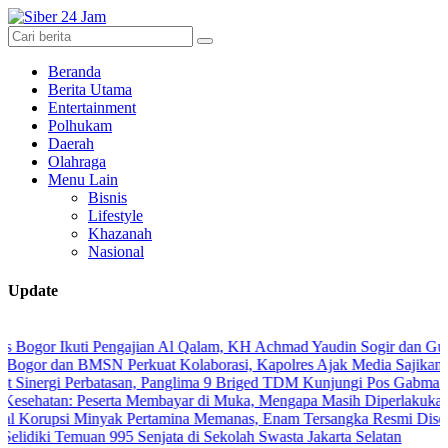
Beranda
Berita Utama
Entertainment
Polhukam
Daerah
Olahraga
Menu Lain
Bisnis
Lifestyle
Khazanah
Nasional
Update
Ikuti Pengajian Al Qalam, KH Achmad Yaudin Sogir dan Gus Sholeh Be
an BMSN Perkuat Kolaborasi, Kapolres Ajak Media Sajikan Informasi
i Perbatasan, Panglima 9 Briged TDM Kunjungi Pos Gabma Temajuk d
: Peserta Membayar di Muka, Mengapa Masih Diperlakukan Berbeda
i Minyak Pertamina Memanas, Enam Tersangka Resmi Diseret ke Meja
 Temuan 995 Senjata di Sekolah Swasta Jakarta Selatan