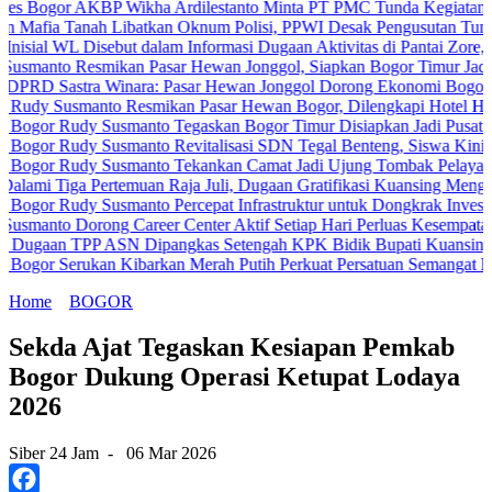
 AKBP Wikha Ardilestanto Minta PT PMC Tunda Kegiatan Demi Cega
anah Libatkan Oknum Polisi, PPWI Desak Pengusutan Tuntas Kasus 
 Disebut dalam Informasi Dugaan Aktivitas di Pantai Zore, Bea Cuka
Resmikan Pasar Hewan Jonggol, Siapkan Bogor Timur Jadi Pusat Pe
tra Winara: Pasar Hewan Jonggol Dorong Ekonomi Bogor Timur
smanto Resmikan Pasar Hewan Bogor, Dilengkapi Hotel Hewan dan Fa
udy Susmanto Tegaskan Bogor Timur Disiapkan Jadi Pusat Pertumbu
udy Susmanto Revitalisasi SDN Tegal Benteng, Siswa Kini Belajar 
udy Susmanto Tekankan Camat Jadi Ujung Tombak Pelayanan Masyar
a Pertemuan Raja Juli, Dugaan Gratifikasi Kuansing Menguat
dy Susmanto Percepat Infrastruktur untuk Dongkrak Investasi
Dorong Career Center Aktif Setiap Hari Perluas Kesempatan Kerja
TPP ASN Dipangkas Setengah KPK Bidik Bupati Kuansing
erukan Kibarkan Merah Putih Perkuat Persatuan Semangat Kemerdek
Home
BOGOR
Sekda Ajat Tegaskan Kesiapan Pemkab
Bogor Dukung Operasi Ketupat Lodaya
2026
Siber 24 Jam
-
06 Mar 2026