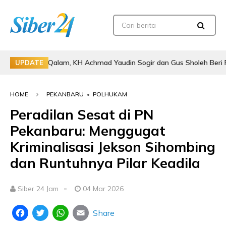
n Al Qalam, KH Achmad Yaudin Sogir dan Gus Sholeh Beri Pesan Spirit
UPDATE
HOME
PEKANBARU
•
POLHUKAM
Peradilan Sesat di PN
Pekanbaru: Menggugat
Kriminalisasi Jekson Sihombing
dan Runtuhnya Pilar Keadila
-
Siber 24 Jam
04 Mar 2026
Share
Facebook
Twitter
WhatsApp
Email