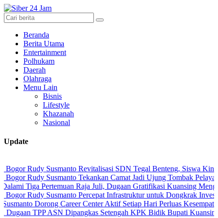
Beranda
Berita Utama
Entertainment
Polhukam
Daerah
Olahraga
Menu Lain
Bisnis
Lifestyle
Khazanah
Nasional
Update
Rudy Susmanto Revitalisasi SDN Tegal Benteng, Siswa Kini Belajar
Rudy Susmanto Tekankan Camat Jadi Ujung Tombak Pelayanan Masya
a Pertemuan Raja Juli, Dugaan Gratifikasi Kuansing Menguat
udy Susmanto Percepat Infrastruktur untuk Dongkrak Investasi
Dorong Career Center Aktif Setiap Hari Perluas Kesempatan Kerja
TPP ASN Dipangkas Setengah KPK Bidik Bupati Kuansing