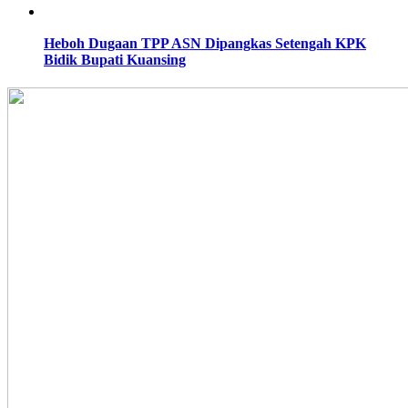
Heboh Dugaan TPP ASN Dipangkas Setengah KPK
Bidik Bupati Kuansing