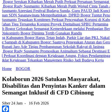
Serukan Kibarkan Merah Putih Perkuat Persatuan Semangat Kemerdek
Rudy Susmanto: Kibarkan Merah Putih Wujud Cinta Tanah Air
 Apresiasi Festival Budaya Sunda, Guru PAUD Jadi Kunci Pendidikan
Sasanawinata Memprihatinkan, DPRD Bogor Tuntut Penanganan Pem
 Tegaskan Komitmen Perkuat Pencegahan Korupsi di Kabupaten Bog
 Tersangka Korupsi Proyek Digitalisasi SPBU Pertamina
Gelorakan Semangat Kemerdekaan melalui Pembagian Bendera Merah
o Bogor Diminta Tertib Gunakan Randis
ten Bogor Harus Tetap Indah, Parkir Liar dan PKL Nakal Wajib Dite
h di Kabupaten Bogor: Saatnya Penegakan Aturan dan Gerakan Bersa
aro Ade Tinjau Pembangunan Sekolah Rakyat di Jasinga
Rudy Susmanto Promosikan Animalium Sebagai Destinasi Edukasi
Koordinasi dengan Kejaksaan Agung, Fokus Pendampingan Hukum Pr
jaksaan Tekankan Manajemen Risiko Jadi Budaya Kerja
Home
BOGOR
Kolaborun 2026 Satukan Masyarakat,
Disabilitas dan Penyintas Kanker dalam
Semangat Inklusif di CFD Cibinong
Siber 24 Jam
-
16 Feb 2026