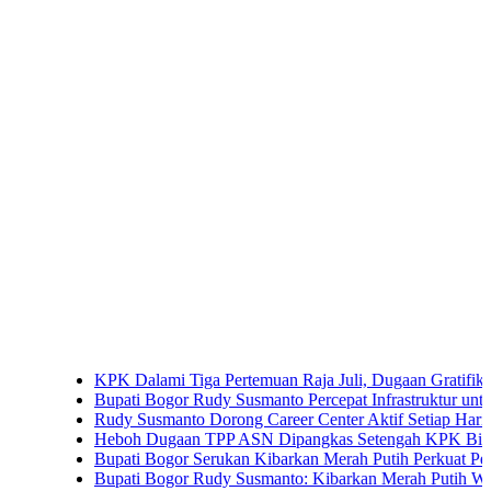
KPK Dalami Tiga Pertemuan Raja Juli, Dugaan Gratifikasi Ku
Bupati Bogor Rudy Susmanto Percepat Infrastruktur untuk Dong
Rudy Susmanto Dorong Career Center Aktif Setiap Hari Perlu
Heboh Dugaan TPP ASN Dipangkas Setengah KPK Bidik Bupa
Bupati Bogor Serukan Kibarkan Merah Putih Perkuat Persatu
Bupati Bogor Rudy Susmanto: Kibarkan Merah Putih Wujud Ci