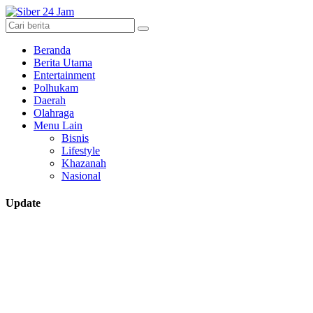
Beranda
Berita Utama
Entertainment
Polhukam
Daerah
Olahraga
Menu Lain
Bisnis
Lifestyle
Khazanah
Nasional
Update