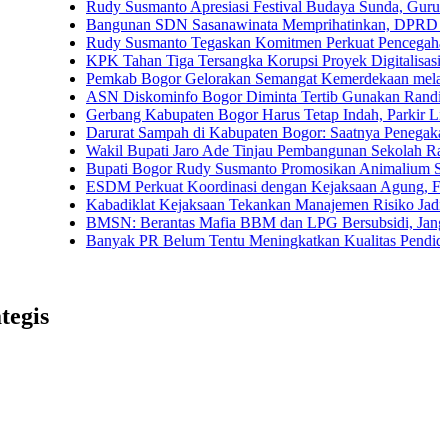
Rudy Susmanto Apresiasi Festival Budaya Sunda, Guru PAUD 
Bangunan SDN Sasanawinata Memprihatinkan, DPRD Bogor Tu
Rudy Susmanto Tegaskan Komitmen Perkuat Pencegahan Korup
KPK Tahan Tiga Tersangka Korupsi Proyek Digitalisasi SPBU 
Pemkab Bogor Gelorakan Semangat Kemerdekaan melalui Pem
ASN Diskominfo Bogor Diminta Tertib Gunakan Randis
Gerbang Kabupaten Bogor Harus Tetap Indah, Parkir Liar dan 
Darurat Sampah di Kabupaten Bogor: Saatnya Penegakan Atur
Wakil Bupati Jaro Ade Tinjau Pembangunan Sekolah Rakyat di 
Bupati Bogor Rudy Susmanto Promosikan Animalium Sebagai D
ESDM Perkuat Koordinasi dengan Kejaksaan Agung, Fokus P
Kabadiklat Kejaksaan Tekankan Manajemen Risiko Jadi Buday
BMSN: Berantas Mafia BBM dan LPG Bersubsidi, Jangan Teba
Banyak PR Belum Tentu Meningkatkan Kualitas Pendidikan
tegis