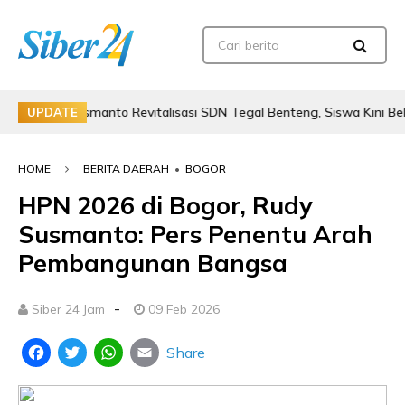
y Susmanto Revitalisasi SDN Tegal Benteng, Siswa Kini Belajar Le
UPDATE
HOME
BERITA DAERAH
•
BOGOR
HPN 2026 di Bogor, Rudy
Susmanto: Pers Penentu Arah
Pembangunan Bangsa
-
Siber 24 Jam
09 Feb 2026
Share
Facebook
Twitter
WhatsApp
Email