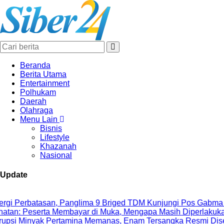
Beranda
Berita Utama
Entertainment
Polhukam
Daerah
Olahraga
Menu Lain
Bisnis
Lifestyle
Khazanah
Nasional
Update
n, Panglima 9 Briged TDM Kunjungi Pos Gabma Temajuk dan S
Membayar di Muka, Mengapa Masih Diperlakukan Berbeda?
rtamina Memanas, Enam Tersangka Resmi Diseret ke Meja Hij