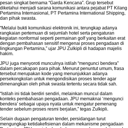
pesan singkat bernama “Garda Kencana”. Grup tersebut
diketahui menjadi sarana komunikasi antara pejabat PT Kilang
Pertamina Internasional, PT Pertamina International Shipping,
dan pihak swasta.
“Melalui bukti komunikasi elektronik ini, terungkap adanya
rangkaian pertemuan di sejumlah hotel serta pengaturan
kegiatan nonformal seperti permainan golf yang berkaitan erat
dengan pembahasan sensitif mengenai proses pengadaan di
lingkungan Pertamina,” ujar JPU Zulkipli di hadapan majelis
hakim.
JPU juga menyoroti munculnya istilah “mengunci bendera”
dalam percakapan para pihak. Menurut penuntut umum, frasa
tersebut merupakan kode yang menunjukkan adanya
persekongkolan untuk mengondisikan proses tender agar
dimenangkan oleh pihak swasta tertentu secara tidak sah.
“Istilah ini tidak berdiri sendiri, melainkan muncul dalam
konteks pembahasan pengadaan. JPU memaknai ‘mengunci
bendera’ sebagai upaya nyata untuk mengatur pemenang
tender sebelum proses resmi berjalan,” tegas Zulkipli.
Selain dugaan pengaturan tender, persidangan turut
mengungkap ketidakefisienan dalam mekanisme pengadaan