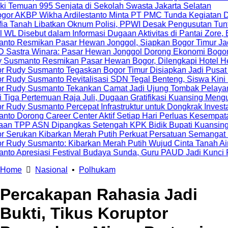
 Senjata di Sekolah Swasta Jakarta Selatan
 Ardilestanto Minta PT PMC Tunda Kegiatan Demi Cegah Bent
kan Oknum Polisi, PPWI Desak Pengusutan Tuntas Kasus Kelu
lam Informasi Dugaan Aktivitas di Pantai Zore, Bea Cukai Did
asar Hewan Jonggol, Siapkan Bogor Timur Jadi Pusat Pertu
: Pasar Hewan Jonggol Dorong Ekonomi Bogor Timur
ikan Pasar Hewan Bogor, Dilengkapi Hotel Hewan dan Fasili
to Tegaskan Bogor Timur Disiapkan Jadi Pusat Pertumbuhan 
o Revitalisasi SDN Tegal Benteng, Siswa Kini Belajar Lebih
to Tekankan Camat Jadi Ujung Tombak Pelayanan Masyarakat
 Raja Juli, Dugaan Gratifikasi Kuansing Menguat
 Percepat Infrastruktur untuk Dongkrak Investasi
er Center Aktif Setiap Hari Perluas Kesempatan Kerja
pangkas Setengah KPK Bidik Bupati Kuansing
arkan Merah Putih Perkuat Persatuan Semangat Kemerdekaan
o: Kibarkan Merah Putih Wujud Cinta Tanah Air
estival Budaya Sunda, Guru PAUD Jadi Kunci Pendidikan Kara
Home
Nasional
•
Polhukam
Percakapan Rahasia Jadi
Bukti, Tikus Koruptor